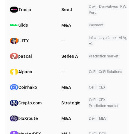
DeFi
Derivatives
RWA
Trasia
Seed
Perp
Glide
M&A
Payment
Infra
Layer1
zk
AI Agent
ILITY
--
+
1
pascal
Series A
Prediction market
Alpaca
--
CeFi
CeFi Solutions
Coinhako
M&A
CeFi
CEX
CeFi
CEX
Crypto.com
Strategic
Prediction market
bloXroute
M&A
DeFi
MEV
DeFi
DEX