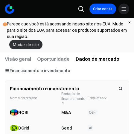
Criar conta
Parece que você está acessando nosso site nos EUA. Mude
para o site dos EUA para acessar os produtos suportados em
sua região.
Mudar de site
Visão geral
Oportunidade
Dados de mercado
Financiamento e investimento
Financiamento e investimento
Cancela
Rodada de
Nome do projeto
Etiquetas
financiamento
NOBI
M&A
CeFi
DGrid
Seed
AI