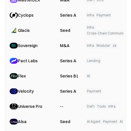
MasterDEX
M&A
Cyclops
Series A
Infra
Payment
Infra
Glacis
Seed
Cross-Chain Communicati
Sovereign
M&A
Infra
Modular
zk
Pact Labs
Series A
Lending
Flex
Series B1
AI
Velocity
Series A
Payment
Universe Pro
--
DeFi
Tools
Infra
Alsa
Seed
AI Agent
Payment
AI