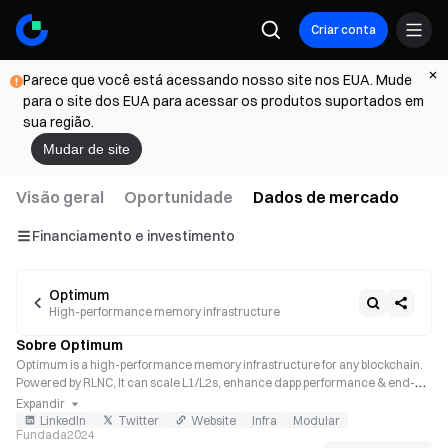
Criar conta
Parece que você está acessando nosso site nos EUA. Mude
para o site dos EUA para acessar os produtos suportados em
sua região.
Mudar de site
Visão geral
Oportunidade
Dados de mercado
Financiamento e investimento
Optimum
High-performance memory infrastructure
Sobre Optimum
Optimum is a high-performance memory infrastructure for any blockchain. 
Powered by RLNC, It can scale L1/L2s, enhance dapp performance & end-
user UX.
Expandir
LinkedIn
Twitter
Website
Infra
Modular
Fundada
2024