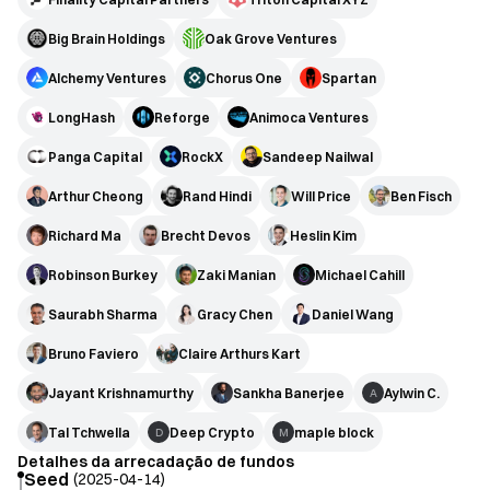
Big Brain Holdings
Oak Grove Ventures
Alchemy Ventures
Chorus One
Spartan
LongHash
Reforge
Animoca Ventures
Panga Capital
RockX
Sandeep Nailwal
Arthur Cheong
Rand Hindi
Will Price
Ben Fisch
Richard Ma
Brecht Devos
Heslin Kim
Robinson Burkey
Zaki Manian
Michael Cahill
Saurabh Sharma
Gracy Chen
Daniel Wang
Bruno Faviero
Claire Arthurs Kart
Jayant Krishnamurthy
Sankha Banerjee
Aylwin C.
A
Tal Tchwella
Deep Crypto
maple block
D
M
Detalhes da arrecadação de fundos
Seed
(
2025-04-14
)