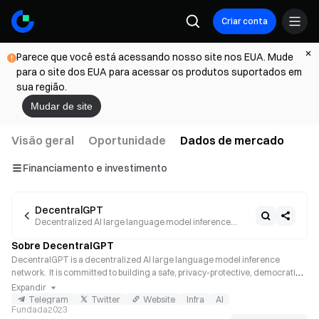
Criar conta
Parece que você está acessando nosso site nos EUA. Mude
para o site dos EUA para acessar os produtos suportados em
sua região.
Mudar de site
Visão geral
Oportunidade
Dados de mercado
Financiamento e investimento
DecentralGPT
Decentralized AI large language model inference
network
Sobre DecentralGPT
DecentralGPT is a decentralized AI large language model inference 
network.  It is committed to building a safe, privacy-protective, democratic, 
transparent, open-source, and universally accessible AGI.
Expandir
Telegram
Twitter
Website
Infra
AI
Fundada
2023