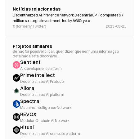
Notícias relacionadas
Decentralized AI inference network DecentralGPT completes $7 
million strategic investment, led by AGICrypto
X (formerly Twitter)
2025-08-21
Projetos similares
Se não for possível clicar, quer dizer que nenhuma informação
detalhada está disponível.
Sentient
AI development platform
Prime Intellect
Decentralized AI Protocol
Allora
Decentralized AI platform
Spectral
Machine Intelligence Network
REVOX
Modular Onchain AI Network
Ritual
Decentralized AI compute platform