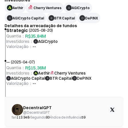
Investidores
Aethir
Cherry Ventures
AGICrypto
A
AGICrypto Capital
BTR Capital
DePINX
A
B
D
Detalhes da arrecadação de fundos
Strategic
(
2025-08-20
)
R$35,84M
Quantia
：
Investidores
：
AGICrypto
A
Valorização
：
--
--
(
2025-04-07
)
R$15,36M
Quantia
：
Investidores
：
Aethir
Cherry Ventures
AGICrypto Capital
BTR Capital
DePINX
A
B
D
Valorização
：
--
DecentralGPT
@
DecentralGPT
fan
113.948
Seguindo
93
Índice de influência
59