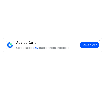
App da Gate
Baixe o App
Confiada por
45M
traders no mundo todo