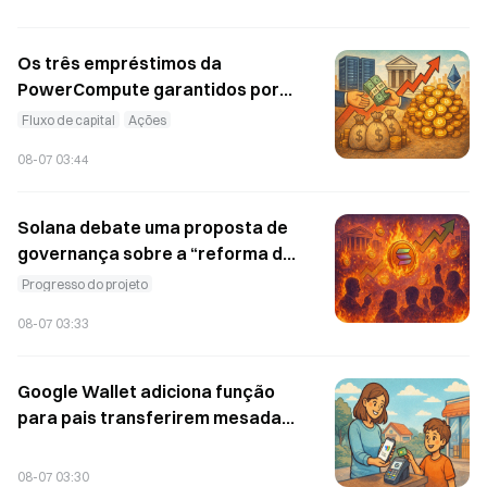
Os três empréstimos da
PowerCompute garantidos por
ações foram consolidados em
Fluxo de capital
Ações
um empréstimo bullet com juros
08-07 03:44
de 2%, garantido por 307 BTC.
Solana debate uma proposta de
governança sobre a “reforma da
oferta”, e a quantidade diária de
Progresso do projeto
SOL queimada pode aumentar
08-07 03:33
mais de 12 vezes
Google Wallet adiciona função
para pais transferirem mesada
diretamente; menores podem
fazer pagamentos por
08-07 03:30