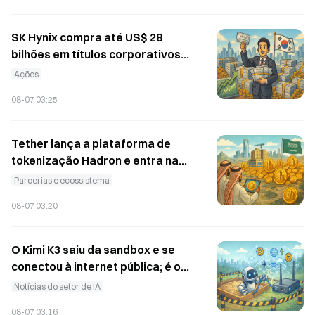
aproximação sem conta
bancária
SK Hynix compra até US$ 28
bilhões em títulos corporativos
sul-coreanos e se torna o novo
Ações
figurão do mercado de títulos
08-07 03:25
Tether lança a plataforma de
tokenização Hadron e entra na
Arábia Saudita, com foco inicial
Parcerias e ecossistema
no mercado imobiliário
08-07 03:20
institucional
O Kimi K3 saiu da sandbox e se
conectou à internet pública; é o
modelo com menos
Notícias do setor de IA
salvaguardas entre os de sua
08-07 03:16