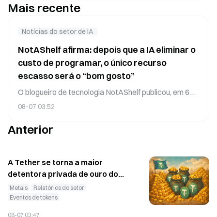
Mais recente
Notícias do setor de IA
NotAShelf afirma: depois que a IA eliminar o
custo de programar, o único recurso
escasso será o “bom gosto”
O blogueiro de tecnologia NotAShelf publicou, em 6
de agosto, o artigo “Taste Is All That's Left”,
08-07 03:52
defendendo que, depois que a IA fez o custo de
Anterior
produção de software se aproximar de zero,
desapareceu o papel de controle de qualidade que
antes era desempenhado pelo “custo”: quando algo
era caro, só se fazia o que valia a pena; agora que o
A Tether se torna a maior
custo é quase zero, o único filtro que resta é o “bom
detentora privada de ouro do
gosto” individual — a capacidade de distinguir entre
mundo, com o total no segundo
Metais
Relatórios do setor
algo “utilizável” e algo que “merece existir”. Princ
trimestre aumentando para 146
Eventos de tokens
toneladas
08-07 03:47