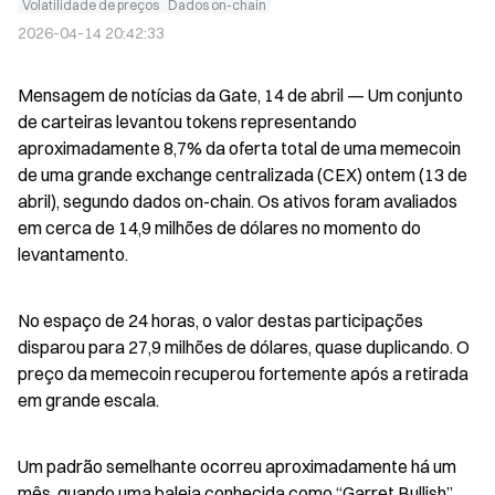
Volatilidade de preços
Dados on-chain
2026-04-14 20:42:33
Mensagem de notícias da Gate, 14 de abril — Um conjunto 
de carteiras levantou tokens representando 
aproximadamente 8,7% da oferta total de uma memecoin 
de uma grande exchange centralizada (CEX) ontem (13 de 
abril), segundo dados on-chain. Os ativos foram avaliados 
em cerca de 14,9 milhões de dólares no momento do 
levantamento.
No espaço de 24 horas, o valor destas participações 
disparou para 27,9 milhões de dólares, quase duplicando. O 
preço da memecoin recuperou fortemente após a retirada 
em grande escala.
Um padrão semelhante ocorreu aproximadamente há um 
mês, quando uma baleia conhecida como “Garret Bullish” 