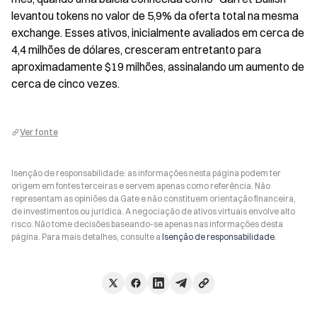
levantou tokens no valor de 5,9% da oferta total na mesma 
exchange. Esses ativos, inicialmente avaliados em cerca de 
4,4 milhões de dólares, cresceram entretanto para 
aproximadamente $19 milhões, assinalando um aumento de 
cerca de cinco vezes.
Ver fonte
Isenção de responsabilidade: as informações nesta página podem ter
origem em fontes terceiras e servem apenas como referência. Não
representam as opiniões da Gate e não constituem orientação financeira,
de investimentos ou jurídica. A negociação de ativos virtuais envolve alto
risco. Não tome decisões baseando-se apenas nas informações desta
página. Para mais detalhes, consulte a
Isenção de responsabilidade
.