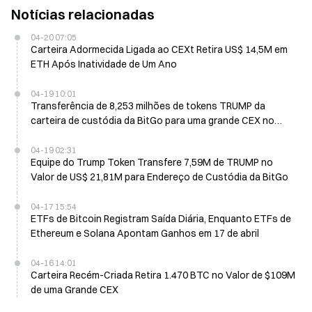
Notícias relacionadas
04-20 07:05
Carteira Adormecida Ligada ao CEXt Retira US$ 14,5M em
ETH Após Inatividade de Um Ano
04-19 10:01
Transferência de 8,253 milhões de tokens TRUMP da
carteira de custódia da BitGo para uma grande CEX no
valor de US$ 23,44M
04-19 02:31
Equipe do Trump Token Transfere 7,59M de TRUMP no
Valor de US$ 21,81M para Endereço de Custódia da BitGo
04-17 15:54
ETFs de Bitcoin Registram Saída Diária, Enquanto ETFs de
Ethereum e Solana Apontam Ganhos em 17 de abril
04-16 14:01
Carteira Recém-Criada Retira 1.470 BTC no Valor de $109M
de uma Grande CEX