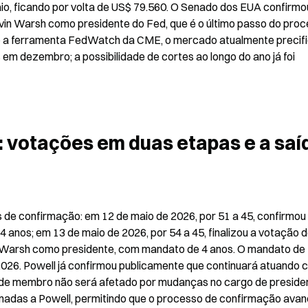
io, ficando por volta de US$ 79.560. O Senado dos EUA confirmou
Kevin Warsh como presidente do Fed, que é o último passo do proc
o a ferramenta FedWatch da CME, o mercado atualmente precifi
m dezembro; a possibilidade de cortes ao longo do ano já foi 
 votações em duas etapas e a saíd
de confirmação: em 12 de maio de 2026, por 51 a 45, confirmou 
os; em 13 de maio de 2026, por 54 a 45, finalizou a votação d
 Warsh como presidente, com mandato de 4 anos. O mandato de 
2026. Powell já confirmou publicamente que continuará atuando 
de membro não será afetado por mudanças no cargo de presiden
ionadas a Powell, permitindo que o processo de confirmação ava