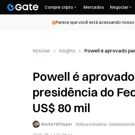
Compre cripto
Mercados
Negociar
Parece que você está acessando nosso s
Notícias
Insights
Powell é aprovado para
Powell é aprovado
presidência do Fed
US$ 80 mil
MarketWhisper
Política monetária
Volatilidade de