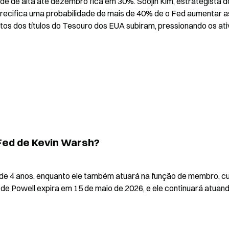
ade de alta até dezembro fica em 30%. Soojin Kim, estrategista do
precifica uma probabilidade de mais de 40% de o Fed aumentar as
tos dos títulos do Tesouro dos EUA subiram, pressionando os ati
Fed de Kevin Warsh?
e 4 anos, enquanto ele também atuará na função de membro, cuj
e Powell expira em 15 de maio de 2026, e ele continuará atuand