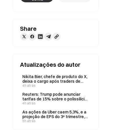
Share
Atualizações do autor
Nikita Bier, chefe de produto do X,
deixa o cargo após traders de
criptomoedas acusá-lo de
4h atrás
restringir publicações durante sua
Reuters: Trump pode anunciar
gestão
tarifas de 15% sobre o polissilício
e um preço mínimo já em 6 de
4h atrás
agosto.
As ações da Uber caem 5,3%, e a
projeção de EPS do 3º trimestre,
de US$ 0,86, fica abaixo das
5h atrás
expectativas