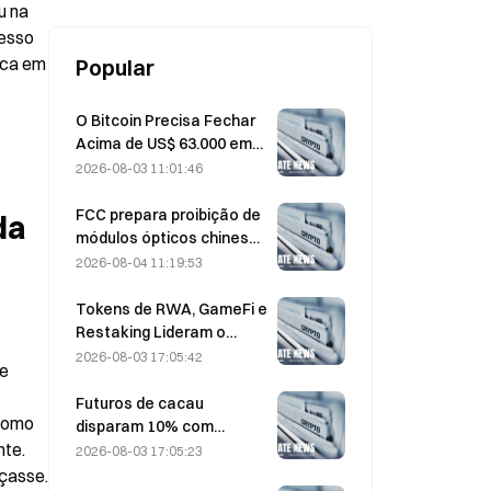
 na 
esso 
ca em 
Popular
O Bitcoin Precisa Fechar
Acima de US$ 63.000 em
Agosto para Confirmar o
2026-08-03 11:01:46
Fundo do Mercado de
Baixa, Diz uma Pesquisa
FCC prepara proibição de
a 
que Aponta Valorização
módulos ópticos chineses
de 10x
para data centers;
2026-08-04 11:19:53
participação de mercado
da Xinyuan sofre impacto
Tokens de RWA, GameFi e
de 27%
Restaking Lideram o
Desempenho do Mercado
2026-08-03 17:05:42
e 
em Jul.
Futuros de cacau
como 
disparam 10% com
te. 
preocupações sobre a
2026-08-03 17:05:23
Oferta, chegando perto
nçasse.