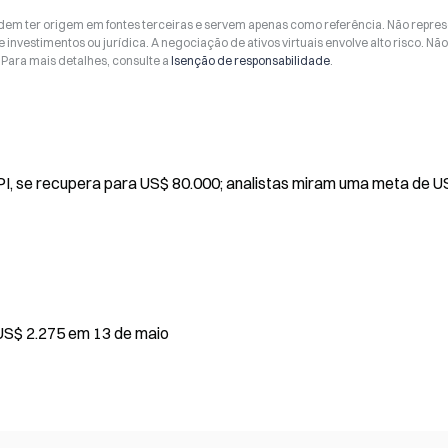
odem ter origem em fontes terceiras e servem apenas como referência. Não repr
 investimentos ou jurídica. A negociação de ativos virtuais envolve alto risco. Nã
Para mais detalhes, consulte a
Isenção de responsabilidade
.
PI, se recupera para US$ 80.000; analistas miram uma meta de U
 US$ 2.275 em 13 de maio