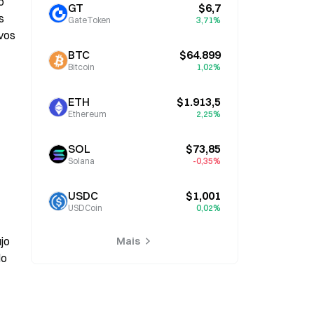
 
GT
$6,7
 
GateToken
3,71%
vos 
BTC
$64.899
Bitcoin
1,02%
ETH
$1.913,5
Ethereum
2,25%
SOL
$73,85
Solana
-0,35%
USDC
$1,001
USDCoin
0,02%
o 
Mais
o 