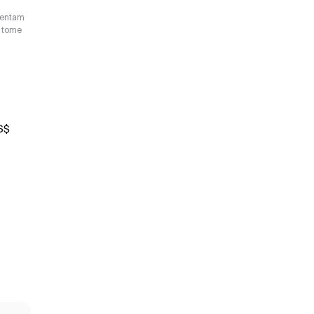
esentam
o tome
S$