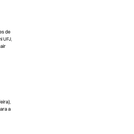
?
s de 
 UFJ, 
ir 
ra), 
ra a 