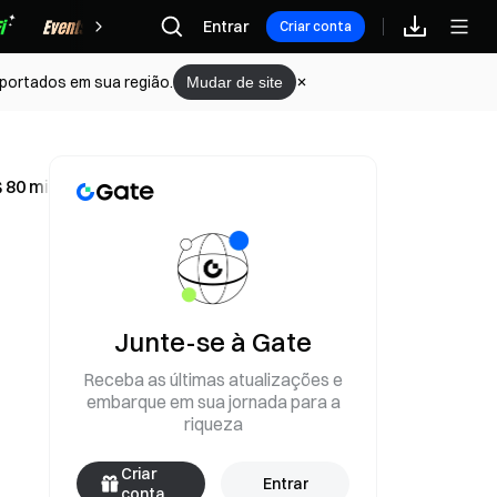
Recompensas
Entrar
Criar conta
portados em sua região.
Mudar de site
 80 mil
Junte-se à Gate
Receba as últimas atualizações e
embarque em sua jornada para a
riqueza
Criar
Entrar
conta