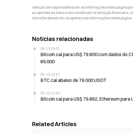
Isenção de responsabilidade: as informações nesta página p
as opiniões da Gate e não constituem orientação financeira, de
decisões baseando-se apenas nas informações desta página. 
Notícias relacionadas
05-13 19:01
Bitcoin cai para US$ 79.800 com dados do C
85.000
05-13 15:57
BTC cai abaixo de 79.000 USDT
05-13 12:52
Bitcoin cai para US$ 79.892, Ethereum para
Related Articles