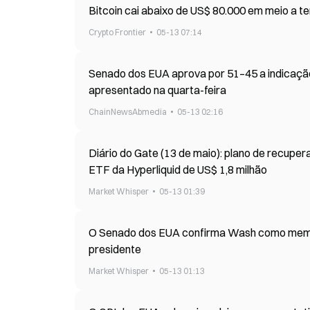
Bitcoin cai abaixo de US$ 80.000 em meio a t
Crypto Frontier
05-13 07:14
Senado dos EUA aprova por 51–45 a indicaçã
apresentado na quarta-feira
ChainNewsAbmedia
05-13 02:16
Diário do Gate (13 de maio): plano de recuper
ETF da Hyperliquid de US$ 1,8 milhão
Market Whisper
05-13 01:39
O Senado dos EUA confirma Wash como membr
presidente
Market Whisper
05-13 01:13