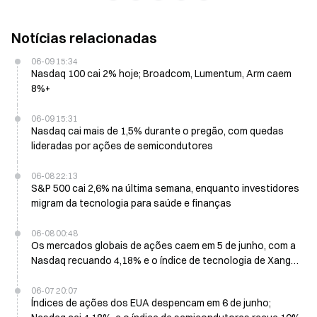
Notícias relacionadas
06-09 15:34
Nasdaq 100 cai 2% hoje; Broadcom, Lumentum, Arm caem
8%+
06-09 15:31
Nasdaq cai mais de 1,5% durante o pregão, com quedas
lideradas por ações de semicondutores
06-08 22:13
S&P 500 cai 2,6% na última semana, enquanto investidores
migram da tecnologia para saúde e finanças
06-08 00:48
Os mercados globais de ações caem em 5 de junho, com a
Nasdaq recuando 4,18% e o índice de tecnologia de Xangai
(Shanghai Tech Index) caindo 4,01%
06-07 20:07
Índices de ações dos EUA despencam em 6 de junho;