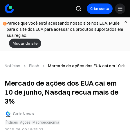
Criar conta
Parece que você está acessando nosso site nos EUA. Mude
para o site dos EUA para acessar os produtos suportados em
sua região.
Mudar de site
Notícias
Flash
Mercado de ações dos EUA cai em 10 de j
Mercado de ações dos EUA cai em
10 de junho, Nasdaq recua mais de
3%
GateNews
Índices
Ações
Macroeconomia
2026-06-09 16:25:22