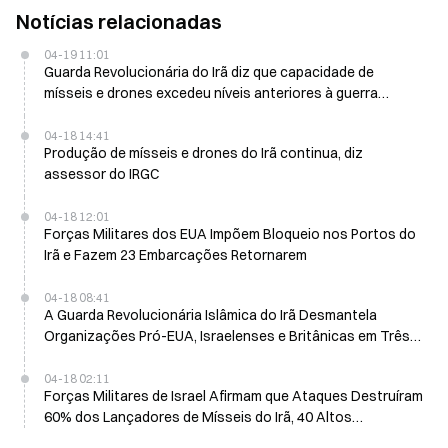
Notícias relacionadas
04-19 11:01
Guarda Revolucionária do Irã diz que capacidade de
mísseis e drones excedeu níveis anteriores à guerra
durante o cessar-fogo
04-18 14:41
Produção de mísseis e drones do Irã continua, diz
assessor do IRGC
04-18 12:01
Forças Militares dos EUA Impõem Bloqueio nos Portos do
Irã e Fazem 23 Embarcações Retornarem
04-18 08:41
A Guarda Revolucionária Islâmica do Irã Desmantela
Organizações Pró-EUA, Israelenses e Britânicas em Três
Províncias
04-18 02:11
Forças Militares de Israel Afirmam que Ataques Destruíram
60% dos Lançadores de Mísseis do Irã, 40 Altos
Funcionários Morrem