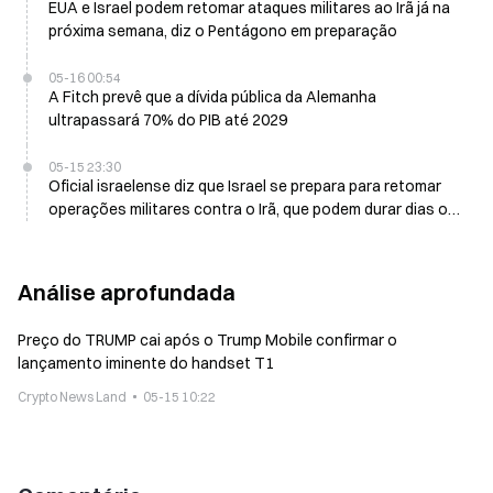
EUA e Israel podem retomar ataques militares ao Irã já na
próxima semana, diz o Pentágono em preparação
05-16 00:54
A Fitch prevê que a dívida pública da Alemanha
ultrapassará 70% do PIB até 2029
05-15 23:30
Oficial israelense diz que Israel se prepara para retomar
operações militares contra o Irã, que podem durar dias ou
semanas
Análise aprofundada
Preço do TRUMP cai após o Trump Mobile confirmar o
lançamento iminente do handset T1
Crypto News Land
05-15 10:22