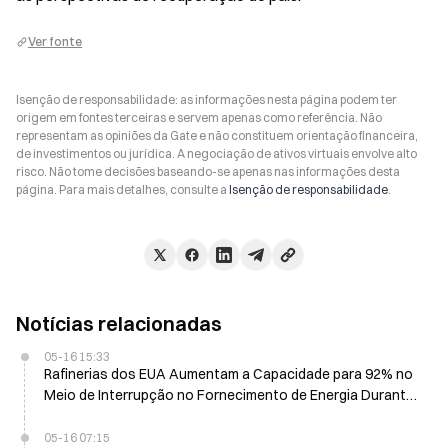
Ver fonte
Isenção de responsabilidade: as informações nesta página podem ter
origem em fontes terceiras e servem apenas como referência. Não
representam as opiniões da Gate e não constituem orientação financeira,
de investimentos ou jurídica. A negociação de ativos virtuais envolve alto
risco. Não tome decisões baseando-se apenas nas informações desta
página. Para mais detalhes, consulte a
Isenção de responsabilidade
.
Notícias relacionadas
05-16 15:33
Rafinerias dos EUA Aumentam a Capacidade para 92% no
Meio de Interrupção no Fornecimento de Energia Durante
Guerra com o Irã
05-16 07:15