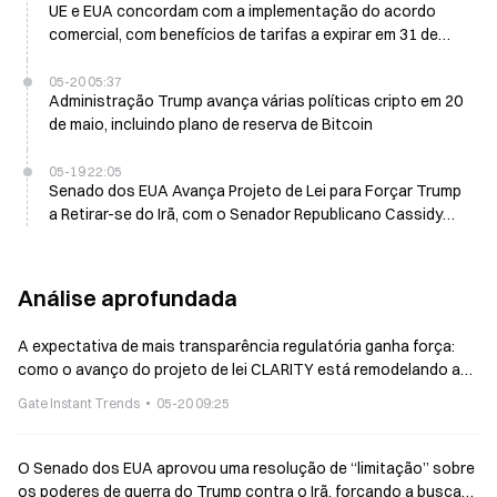
UE e EUA concordam com a implementação do acordo
comercial, com benefícios de tarifas a expirar em 31 de
dezembro de 2029
05-20 05:37
Administração Trump avança várias políticas cripto em 20
de maio, incluindo plano de reserva de Bitcoin
05-19 22:05
Senado dos EUA Avança Projeto de Lei para Forçar Trump
a Retirar-se do Irã, com o Senador Republicano Cassidy
Votando com os Democratas
Análise aprofundada
A expectativa de mais transparência regulatória ganha força:
como o avanço do projeto de lei CLARITY está remodelando a
classificação de ativos cripto e o cenário do mercado
Gate Instant Trends
05-20 09:25
O Senado dos EUA aprovou uma resolução de “limitação” sobre
os poderes de guerra do Trump contra o Irã, forçando a busca