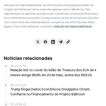
Isenção de responsabilidade: as informações nesta página podem ter
origem em fontes terceiras e servem apenas como referência. Não
representam as opiniões da Gate e não constituem orientação financeira,
de investimentos ou jurídica. A negociação de ativos virtuais envolve alto
risco. Não tome decisões baseando-se apenas nas informações desta
página. Para mais detalhes, consulte a
Isenção de responsabilidade
.
Notícias relacionadas
05-20 15:38
Relação bid-to-cover do leilão de Treasury dos EUA de 4
meses atinge 99,6% em 20 de maio, acima dos 69,81%
05-20 13:39
Trump Elogia Dados Econômicos Divulgados Ontem,
Confiante no Financiamento do Projeto Ballroom
05-20 05:45