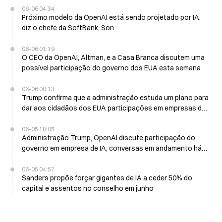
06-06 04:34
Próximo modelo da OpenAI está sendo projetado por IA,
diz o chefe da SoftBank, Son
06-06 01:19
O CEO da OpenAI, Altman, e a Casa Branca discutem uma
possível participação do governo dos EUA esta semana
06-06 00:13
Trump confirma que a administração estuda um plano para
dar aos cidadãos dos EUA participações em empresas de
IA
06-05 18:05
Administração Trump, OpenAI discute participação do
governo em empresa de IA, conversas em andamento há
mais de um ano
06-05 04:57
Sanders propõe forçar gigantes de IA a ceder 50% do
capital e assentos no conselho em junho