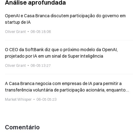
Análise aprofundada
OpenAI e Casa Branca discutem participação do governo em
startup de IA
Oliver Grant
06-05 18:06
O CEO da SoftBank diz que o próximo modelo da OpenAI,
projetado por IA em um sinal de Super Inteligência
Oliver Grant
06-05 13:27
A Casa Branca negocia com empresas de IA para permitir a
transferência voluntária de participação acionária, enquanto
Sanders propõe a desapropriação forçada de 50%
Market Whisper
06-05 05:23
Comentário