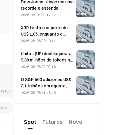
ativas atingirem a máxima
Dow Jones atinge máxima
dos últimos três meses
recorde e estende
sequência de cinco dias
2026-08-05 23:17:32
de alta nas negociações
overnight; investimentos
XRP testa o suporte de
em IA impulsionam
US$ 1,05, enquanto o
ganhos
Ethereum se mantém em
2026-08-06 09:29:41
US$ 1.908 em meio ao
baixo volume
Unitas (UP) desbloqueará
9,38 milhões de tokens no
valor de US$ 3,18 milhões
2026-08-06 03:03:16
em 13 de agosto
O S&P 500 adicionou US$
2,1 trilhões em agosto,
0/400
uma alta de 3,12%,
2026-08-06 11:46:40
enquanto o Bitcoin subiu
apenas 2%.
rio
Spot
Futuros
Novo