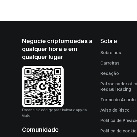
Negocie criptomoedas a
Sobre
qualquer hora e em
Sobre nós
qualquer lugar
Carreiras
Redação
Patrocinador ofici
Red Bull Racing
Termo de Acordo 
Aviso de Risco
Escaneie o código para baixar o app da
Gate
Política de Privac
Comunidade
Política de cooki