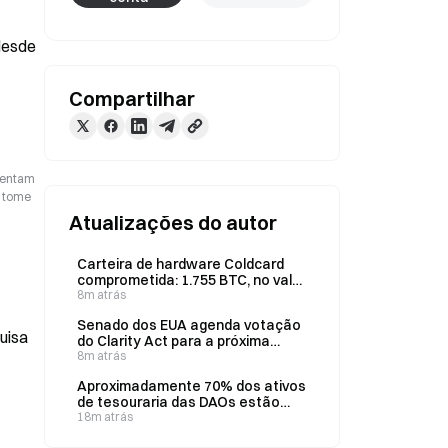
esde 
Compartilhar
esentam
o tome
Atualizações do autor
Carteira de hardware Coldcard
comprometida: 1.755 BTC, no valor
de $110M , foram roubados
8m atrás
durante o fim de semana
Senado dos EUA agenda votação
uisa
do Clarity Act para a próxima
terça-feira, às 14h (ET)
8m atrás
Aproximadamente 70% dos ativos
de tesouraria das DAOs estão
concentrados em tokens nativos,
18m atrás
criando um ciclo vicioso