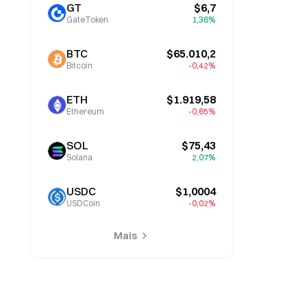
GT
$6,7
GateToken
1,36%
BTC
$65.010,2
Bitcoin
-0,42%
ETH
$1.919,58
Ethereum
-0,65%
SOL
$75,43
Solana
2,07%
USDC
$1,0004
USDCoin
-0,02%
Mais