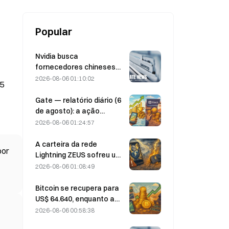
Popular
Nvidia busca
fornecedores chineses
de estações-base de IA
2026-08-06 01:10:02
,5
para a implementação da
rede 6G
Gate — relatório diário (6
de agosto): a ação
preferencial STRC da
2026-08-06 01:24:57
Strategy se recupera com
força; a Block eleva sua
A carteira da rede
por
previsão de resultados
Lightning ZEUS sofreu um
para todo o ano de 2026
ataque e está
2026-08-06 01:08:49
temporariamente fora do
ar; a equipe oficial afirma
Bitcoin se recupera para
que os fundos dos
US$ 64.640, enquanto a
usuários não foram
vulnerabilidade da
2026-08-06 00:58:38
perdidos.
Coldcard faz as carteiras