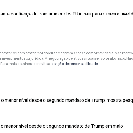
n, a confiança do consumidor dos EUA caiu para o menor nível d
odem ter origem em fontes terceiras e servem apenas como referência. Não repr
 investimentos ou jurídica. A negociação de ativos virtuais envolve alto risco. Nã
Para mais detalhes, consulte a
Isenção de responsabilidade
.
a o menor nível desde o segundo mandato de Trump, mostra pesq
 o menor nível desde o segundo mandato de Trump em maio