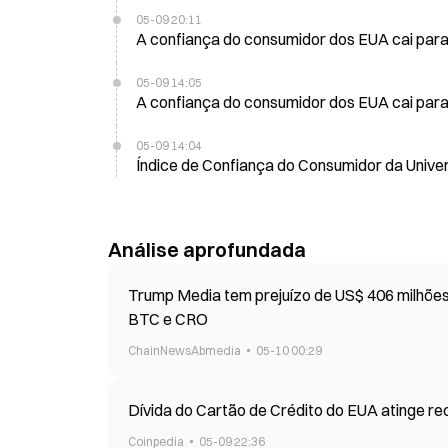
05-09 20:11
A confiança do consumidor dos EUA cai para
05-09 14:05
A confiança do consumidor dos EUA cai par
05-09 14:04
Índice de Confiança do Consumidor da Unive
Análise aprofundada
Trump Media tem prejuízo de US$ 406 milhões
BTC e CRO
ChainNewsAbmedia
05-10 00:29
Dívida do Cartão de Crédito do EUA atinge re
Coinpedia
05-09 22:36