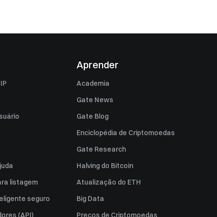
Aprender
IP
Academia
Gate News
suário
Gate Blog
Enciclopédia de Criptomoedas
Gate Research
juda
Halving do Bitcoin
ara listagem
Atualização do ETH
eligente seguro
Big Data
ores (API)
Preços de Criptomoedas