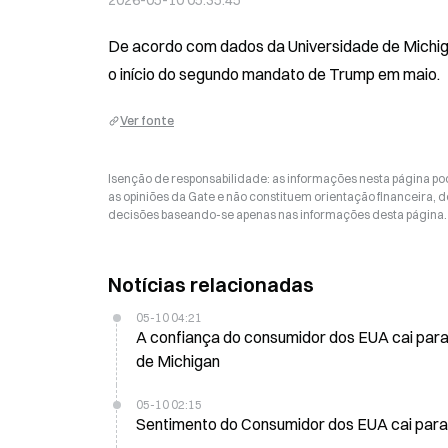
2026-05-10 05:35:45
De acordo com dados da Universidade de Michiga
o início do segundo mandato de Trump em maio.
Ver fonte
Isenção de responsabilidade: as informações nesta página p
as opiniões da Gate e não constituem orientação financeira, de
decisões baseando-se apenas nas informações desta página. 
Notícias relacionadas
05-10 04:21
A confiança do consumidor dos EUA cai par
de Michigan
05-10 02:15
Sentimento do Consumidor dos EUA cai para