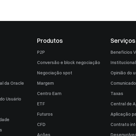
Produtos
Serviços
P2P
Benefícios V
Conversão e block negociação
Institucional
Negociação spot
Opinião do u
al da Oracle
Margem
Comunicado
Centro Earn
Taxas
do Usuário
ETF
Central de A
Futuros
Aplicação p
idade
CFD
Contrato int
es
Ações
Desenvolved