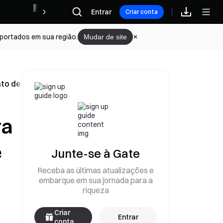
Recompensas
Entrar
Criar conta
portados em sua região.
Mudar de site
ato de Trump em maio
ra
e
Junte-se à Gate
Receba as últimas atualizações e
embarque em sua jornada para a
riqueza
Criar
Entrar
conta