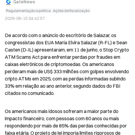
GateNews
Regulamentação e política
Ações de fiscalização
2026-06-15 04:42:57
De acordo com o anúncio do escritório de Salazar, os 
congressistas dos EUA María Elvira Salazar (R-FL) e Sean 
Casten (D-IL) apresentaram, em 11 de junho, o Stop Crypto 
ATM Scams Act para enfrentar perdas por fraudes em 
caixas eletrônicos de criptomoedas. Os americanos 
perderam mais de US$ 333 milhões com golpes envolvendo 
cripto ATMs em 2025, com as perdas informadas subindo 
33% em relação ao ano anterior, segundo dados do FBI 
citados no comunicado.
Os americanos mais idosos sofreram a maior parte do 
impacto financeiro, com pessoas com 60 anos ou mais 
respondendo por mais de 85% das perdas conhecidas por 
faixa etária. O projeto de lei imporia limites rigorosos de 