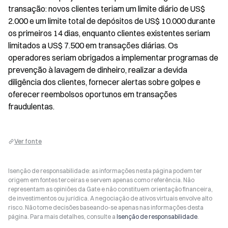
transação: novos clientes teriam um limite diário de US$ 
2.000 e um limite total de depósitos de US$ 10.000 durante 
os primeiros 14 dias, enquanto clientes existentes seriam 
limitados a US$ 7.500 em transações diárias. Os 
operadores seriam obrigados a implementar programas de 
prevenção à lavagem de dinheiro, realizar a devida 
diligência dos clientes, fornecer alertas sobre golpes e 
oferecer reembolsos oportunos em transações 
fraudulentas.
Ver fonte
Isenção de responsabilidade: as informações nesta página podem ter
origem em fontes terceiras e servem apenas como referência. Não
representam as opiniões da Gate e não constituem orientação financeira,
de investimentos ou jurídica. A negociação de ativos virtuais envolve alto
risco. Não tome decisões baseando-se apenas nas informações desta
página. Para mais detalhes, consulte a
Isenção de responsabilidade
.