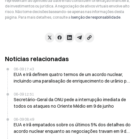
representam as opiniões da Gate e não constituem orientação financeira,
de investimentos ou jurídica. A negociação de ativos virtuais envolve alto
risco. Não tome decisões baseando-se apenas nas informações desta
página. Para mais detalhes, consulte a
Isenção de responsabilidade
.
Notícias relacionadas
06-09 17:43
EUA e Irã definem quatro termos de um acordo nuclear,
incluindo uma paralisação de enriquecimento de urânio por
15 anos em 10 de junho
06-09 12:51
Secretário-Geral da ONU pede a interrupção imediata de
todos os ataques no Oriente Médio em 9 de junho
06-09 08:49
EUA e Irã empatados sobre os últimos 5% dos detalhes do
acordo nuclear enquanto as negociações travam em 9 de
junho