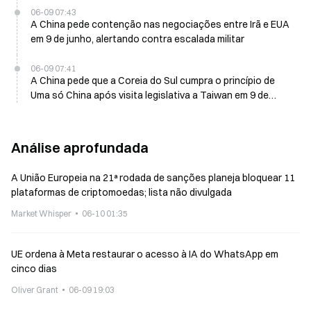
06-09 07:43
A China pede contenção nas negociações entre Irã e EUA
em 9 de junho, alertando contra escalada militar
06-09 07:41
A China pede que a Coreia do Sul cumpra o princípio de
Uma só China após visita legislativa a Taiwan em 9 de
junho
Análise aprofundada
A União Europeia na 21ª rodada de sanções planeja bloquear 11
plataformas de criptomoedas; lista não divulgada
Market Whisper
06-10 01:35
UE ordena à Meta restaurar o acesso à IA do WhatsApp em
cinco dias
Oliver Grant
06-09 19:03