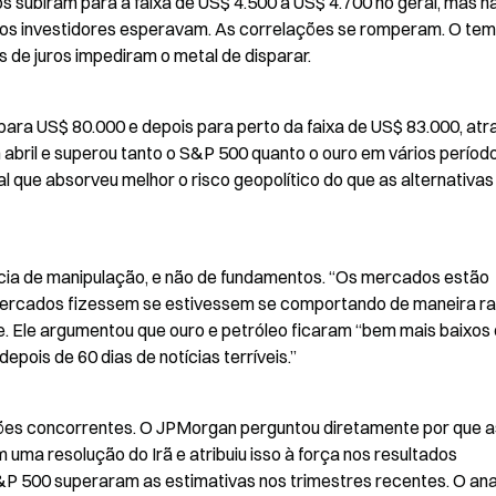
 subiram para a faixa de US$ 4.500 a US$ 4.700 no geral, mas nã
tos investidores esperavam. As correlações se romperam. O temo
es de juros impediram o metal de disparar.
para US$ 80.000 e depois para perto da faixa de US$ 83.000, atra
bril e superou tanto o S&P 500 quanto o ouro em vários períodos
que absorveu melhor o risco geopolítico do que as alternativas 
ia de manipulação, e não de fundamentos. “Os mercados estão 
ercados fizessem se estivessem se comportando de maneira raci
e. Ele argumentou que ouro e petróleo ficaram “bem mais baixos 
pois de 60 dias de notícias terríveis.”
ões concorrentes. O JPMorgan perguntou diretamente por que as
ma resolução do Irã e atribuiu isso à força nos resultados 
 500 superaram as estimativas nos trimestres recentes. O anal