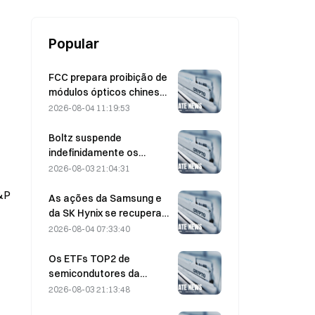
Popular
FCC prepara proibição de
módulos ópticos chineses
para data centers;
2026-08-04 11:19:53
participação de mercado
da Xinyuan sofre impacto
Boltz suspende
de 27%
indefinidamente os
serviços de bridge do
2026-08-03 21:04:31
Bitcoin após ataques
&P 
assistidos por IA
As ações da Samsung e
da SK Hynix se recuperam
de perdas de 5% com
2026-08-04 07:33:40
compras no varejo
Os ETFs TOP2 de
semicondutores da
Coreia do Sul despencam
2026-08-03 21:13:48
36% no último mês,