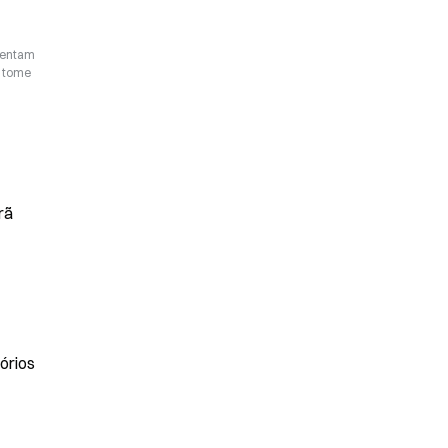
esentam
o tome
rã
tórios