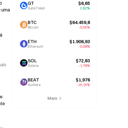
 
GT
$6,65
GateToken
2,62%
 uma 
BTC
$64.459,8
Bitcoin
-0,35%
á 
ETH
$1.906,93
Ethereum
-0,09%
SOL
$72,83
ais 
Solana
-1,79%
BEAT
$1,976
Audiera
-15,15%
e 
Mais
te 