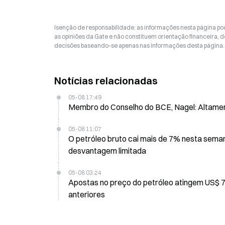
Isenção de responsabilidade: as informações nesta página p
as opiniões da Gate e não constituem orientação financeira, de
decisões baseando-se apenas nas informações desta página. 
Notícias relacionadas
05-08 17:49
Membro do Conselho do BCE, Nagel: Altamente
05-08 11:07
O petróleo bruto cai mais de 7% nesta sema
desvantagem limitada
05-08 03:24
Apostas no preço do petróleo atingem US$ 7 b
anteriores