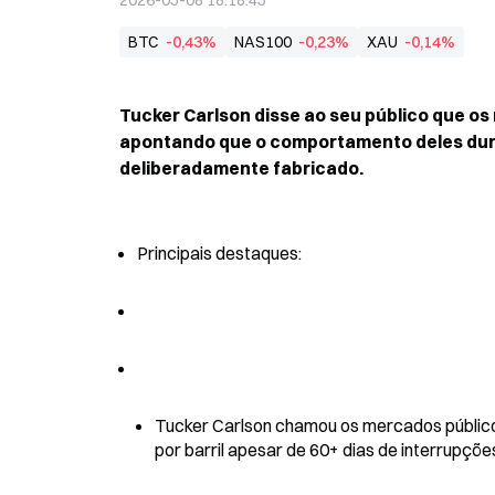
2026-05-08 18:18:45
BTC
-0,43%
NAS100
-0,23%
XAU
-0,14%
Tucker Carlson disse ao seu público que os 
apontando que o comportamento deles duran
deliberadamente fabricado.
Principais destaques:
Tucker Carlson chamou os mercados públicos
por barril apesar de 60+ dias de interrupçõe