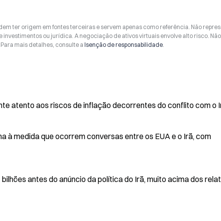
odem ter origem em fontes terceiras e servem apenas como referência. Não repr
 investimentos ou jurídica. A negociação de ativos virtuais envolve alto risco. Nã
Para mais detalhes, consulte a
Isenção de responsabilidade
.
 atento aos riscos de inflação decorrentes do conflito com o I
na à medida que ocorrem conversas entre os EUA e o Irã, com
ilhões antes do anúncio da política do Irã, muito acima dos rela