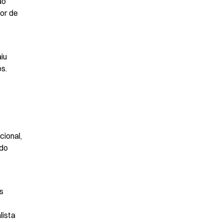
o 
r de 
iu 
. 
onal, 
do 
 
ista 