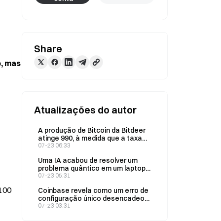
Share
, mas 
Atualizações do autor
A produção de Bitcoin da Bitdeer
atinge 990, à medida que a taxa
de processamento na nuvem de
07-23 06:33
IA chega a US$ 76 milhões
Uma IA acabou de resolver um
problema quântico em um laptop
comum — algo que supostamente
07-23 05:31
exigiria um computador quântico
100 
Coinbase revela como um erro de
configuração único desencadeou
uma interrupção de 50 minutos
07-23 03:31