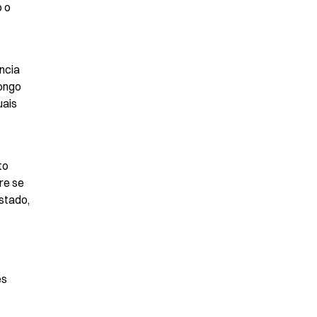
 o 
cia 
ongo 
ais 
o 
e se 
tado, 
s 