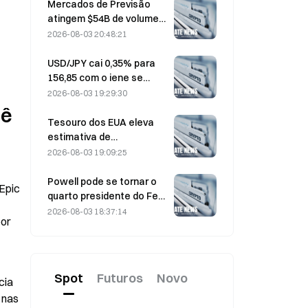
enquanto as entradas se
Mercados de Previsão
invertem
atingem $54B de volume
em julho, à medida que a
2026-08-03 20:48:21
Copa do Mundo
impulsiona a negociação
USD/JPY cai 0,35% para
156,85 com o iene se
fortalecendo no início das
2026-08-03 19:29:30
negociações na Ásia
ê 
Tesouro dos EUA eleva
estimativa de
empréstimos do 3º
2026-08-03 19:09:25
trimestre para US$ 739
bilhões
Powell pode se tornar o
pic 
quarto presidente do Fed
a cumprir um mandato
2026-08-03 18:37:14
or 
integral de 14 anos se ele
permanecer no cargo até
janeiro de 2028
Spot
Futuros
Novo
ia 
nas 