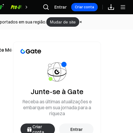
Recompensas
Entrar
Criar conta
portados em sua região.
Mudar de site
nte Médio
Junte-se à Gate
Receba as últimas atualizações e
embarque em sua jornada para a
riqueza
Criar
Entrar
conta