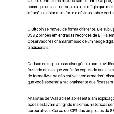
O ouro contou uma história semelhante. Os preços
conseguiram sustentar a alta de refúgio que mui
inflação, o dólar mais forte e dúvidas sobre cort
O Bitcoin se moveu de forma diferente. Ele subiu 
US$ 2 bilhões em entradas recordes de ETFs em a
Observadores chamaram isso de um hedge digital 
tradicionais.
Carlson enxergou essa divergência como evidênc
fazendo coisas que você não esperaria que os m
de forma livre, se não estivessem armados”, diss
que você esperaria racionalmente que ficassem de
Analistas de Wall Street apresentaram explicaç
ações estavam atingindo máximas históricas sem u
corporativos. Cerca de 83% das empresas do S&P