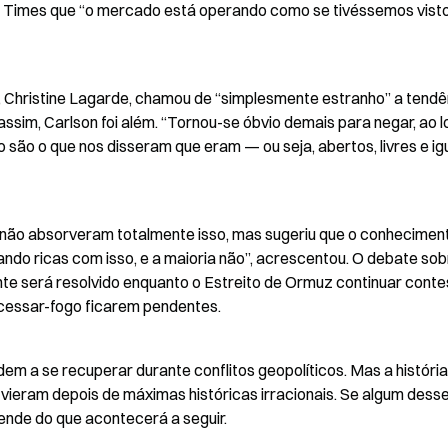
k Times que “o mercado está operando como se tivéssemos visto
 Christine Lagarde, chamou de “simplesmente estranho” a tendên
assim, Carlson foi além. “Tornou-se óbvio demais para negar, ao l
são o que nos disseram que eram — ou seja, abertos, livres e igu
 não absorveram totalmente isso, mas sugeriu que o conheciment
ndo ricas com isso, e a maioria não”, acrescentou. O debate sobr
te será resolvido enquanto o Estreito de Ormuz continuar contes
o cessar-fogo ficarem pendentes.
m a se recuperar durante conflitos geopolíticos. Mas a história 
ieram depois de máximas históricas irracionais. Se algum desse
ende do que acontecerá a seguir.