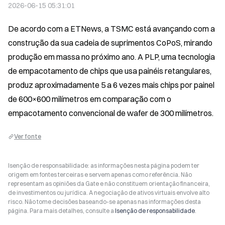
2026-06-15 05:31:01
De acordo com a ETNews, a TSMC está avançando com a 
construção da sua cadeia de suprimentos CoPoS, mirando 
produção em massa no próximo ano. A PLP, uma tecnologia 
de empacotamento de chips que usa painéis retangulares, 
produz aproximadamente 5 a 6 vezes mais chips por painel 
de 600×600 milímetros em comparação com o 
empacotamento convencional de wafer de 300 milímetros.
Ver fonte
Isenção de responsabilidade: as informações nesta página podem ter
origem em fontes terceiras e servem apenas como referência. Não
representam as opiniões da Gate e não constituem orientação financeira,
de investimentos ou jurídica. A negociação de ativos virtuais envolve alto
risco. Não tome decisões baseando-se apenas nas informações desta
página. Para mais detalhes, consulte a
Isenção de responsabilidade
.