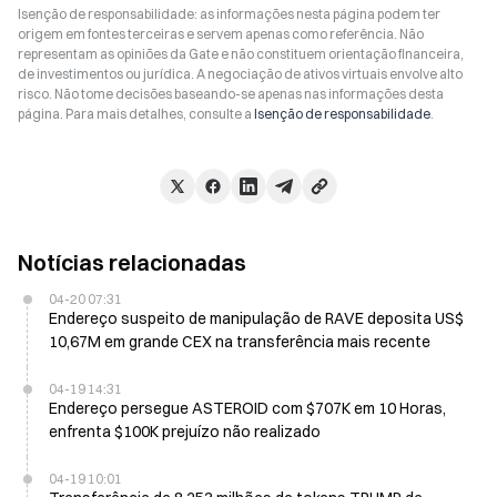
Isenção de responsabilidade: as informações nesta página podem ter
origem em fontes terceiras e servem apenas como referência. Não
representam as opiniões da Gate e não constituem orientação financeira,
de investimentos ou jurídica. A negociação de ativos virtuais envolve alto
risco. Não tome decisões baseando-se apenas nas informações desta
página. Para mais detalhes, consulte a
Isenção de responsabilidade
.
Notícias relacionadas
04-20 07:31
Endereço suspeito de manipulação de RAVE deposita US$
10,67M em grande CEX na transferência mais recente
04-19 14:31
Endereço persegue ASTEROID com $707K em 10 Horas,
enfrenta $100K prejuízo não realizado
04-19 10:01