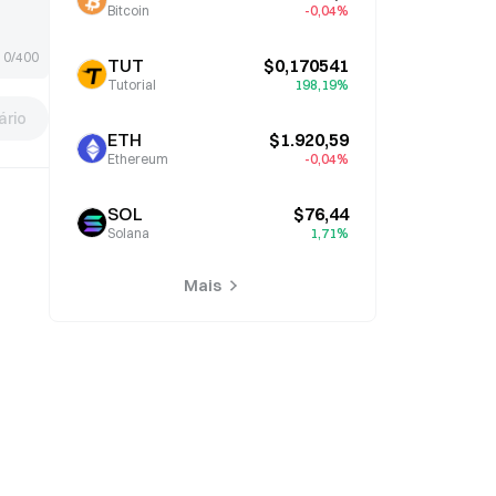
Bitcoin
-0,04%
0/400
TUT
$0,170541
Tutorial
198,19%
rio
ETH
$1.920,59
Ethereum
-0,04%
SOL
$76,44
Solana
1,71%
Mais