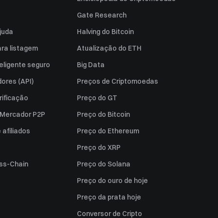
Gate Research
juda
Halving do Bitcoin
ara listagem
Atualização do ETH
eligente seguro
Big Data
ores (API)
Preços de Criptomoedas
rificação
Preço do GT
a Mercador P2P
Preço do Bitcoin
afiliados
Preço do Ethereum
Preço do XRP
ss-Chain
Preço do Solana
Preço do ouro de hoje
Preço da prata hoje
Conversor de Cripto