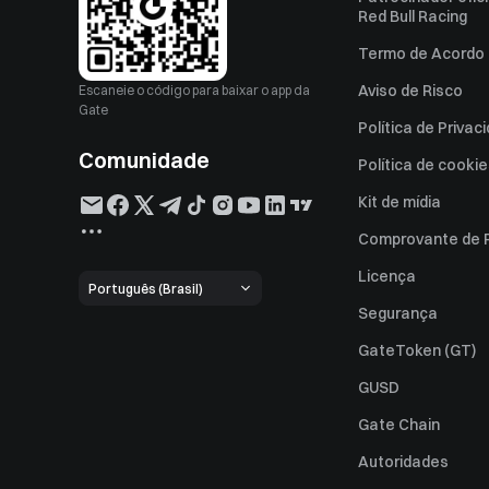
Red Bull Racing
Termo de Acordo 
Aviso de Risco
Escaneie o código para baixar o app da
Gate
Política de Privac
Comunidade
Política de cooki
Kit de mídia
Comprovante de 
Licença
Português (Brasil)
Segurança
GateToken (GT)
GUSD
Gate Chain
Autoridades