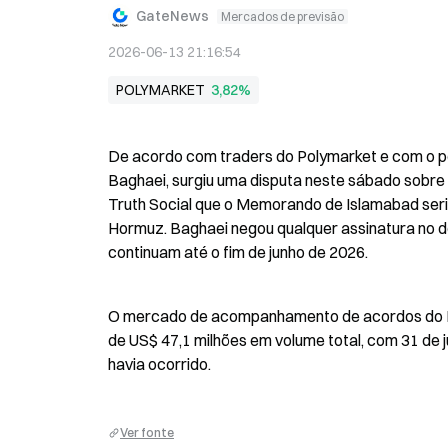
GateNews
Mercados de previsão
2026-06-13 21:16:54
POLYMARKET
3,82%
De acordo com traders do Polymarket e com o por
Baghaei, surgiu uma disputa neste sábado sobre 
Truth Social que o Memorando de Islamabad seria
Hormuz. Baghaei negou qualquer assinatura no d
continuam até o fim de junho de 2026.
O mercado de acompanhamento de acordos do Poly
de US$ 47,1 milhões em volume total, com 31 de 
havia ocorrido.
Ver fonte