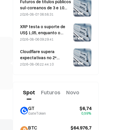
realizada em 4 de agosto
Futuros de títulos públicos
sul-coreanos de 3 e 10
anos caem em 7 de
2026-08-07 06:58:31
agosto antes do leilão da
próxima semana
XRP testa o suporte de
US$ 1,05, enquanto o
Ethereum se mantém em
2026-08-06 09:29:41
US$ 1.908 em meio ao
baixo volume
Cloudflare supera
expectativas no 2º
trimestre, com receita de
2026-08-06 22:44:10
US$ 696,1 milhões, alta de
36% na comparação
anual; ação dispara 17%
no after-market
Spot
Futuros
Novo
GT
$6,74
GateToken
0,59%
BTC
$64.976,7