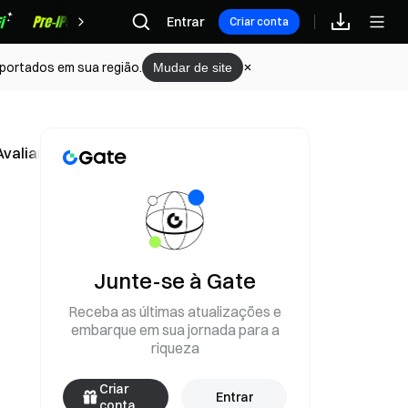
Recompensas
Entrar
Criar conta
portados em sua região.
Mudar de site
s Avaliam em 39% as Chances de um Acordo no Domingo
Junte-se à Gate
Receba as últimas atualizações e
embarque em sua jornada para a
riqueza
Criar
Entrar
conta