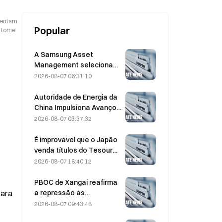
esentam
Popular
o tome
A Samsung Asset
Management seleciona
três parceiros de capital
2026-08-07 06:31:10
de risco para alocar um
fundo de KRW 90 bilhões
Autoridade de Energia da
China Impulsiona Avanços
em Semicondutores de
2026-08-07 03:37:32
Potência e Equipamentos
UHV
É improvável que o Japão
venda títulos do Tesouro
dos EUA de prazo médio
2026-08-07 18:40:12
para realizar uma
intervenção; o impacto
PBOC de Xangai reafirma
sobre os rendimentos de
a repressão às
para
longo prazo é limitado
criptomoedas em
2026-08-07 09:43:48
conferência de trabalho