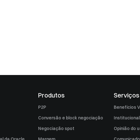
Produtos
Serviços
P2P
Benefícios V
Conversão e block negociação
Institucional
Negociação spot
Opinião do u
al da Oracle
Margem
Comunicado