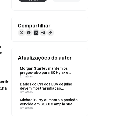
Compartilhar
 
e 
Atualizações do autor
Morgan Stanley mantém os
preços-alvo para SK Hynix e
Samsung e sinaliza o fim da
2m atrás
correção nas ações de memória
rtir 
Dados do CPI dos EUA de julho
ura 
devem mostrar inflação
subjacente de 0,2% na
8m atrás
comparação mensal e 2,5% na
Michael Burry aumenta a posição
comparação anual
vendida em SOXX e amplia sua
participação em cinco ações em 9
8m atrás
de agosto