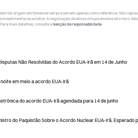
odem ter origem em fontes terceiras e servem apenas como referência. Não repr
 investimentos ou jurídica. A negociação de ativos virtuais envolve alto risco. Nã
Para mais detalhes, consulte a
Isenção de responsabilidade
.
isputas Não Resolvidas do Acordo EUA-Irã em 14 de Junho
à noite em meio a acordo EUA-Irã
letrônica do acordo EUA-Irã agendada para 14 de junho
istro do Paquistão Sobre o Acordo Nuclear EUA-Irã, Esperado 