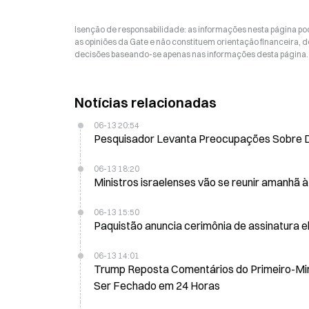
Isenção de responsabilidade: as informações nesta página p
as opiniões da Gate e não constituem orientação financeira, de
decisões baseando-se apenas nas informações desta página. 
Notícias relacionadas
06-13 20:54
Pesquisador Levanta Preocupações Sobre D
06-13 18:20
Ministros israelenses vão se reunir amanhã 
06-13 15:50
Paquistão anuncia cerimônia de assinatura e
06-13 14:01
Trump Reposta Comentários do Primeiro-Min
Ser Fechado em 24 Horas