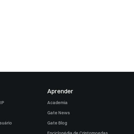
Aprender
IP
Academia
Gate News
suário
Gate Blog
Enciclopédia de Criptomoedas