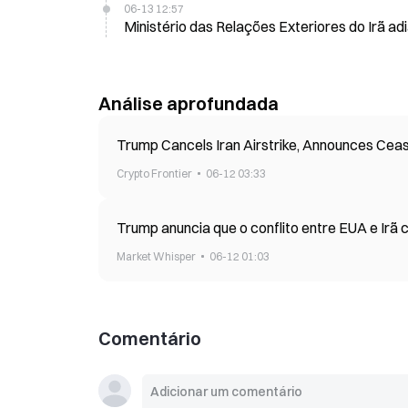
06-13 12:57
Ministério das Relações Exteriores do Irã ad
Análise aprofundada
Trump Cancels Iran Airstrike, Announces Cea
Crypto Frontier
06-12 03:33
Trump anuncia que o conflito entre EUA e Irã c
Market Whisper
06-12 01:03
Comentário