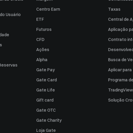
Centro Earn
Taxas
do Usuário
ETF
Central de A
Futuros
Aplicação p
idade
CFD
Contrato int
es
Ações
Desenvolved
Alpha
Busca de Ve
Reservas
Gate Pay
Aplicar par
Gate Card
Programa de 
Gate Life
TradingView
Gift card
Solução Cro
Gate OTC
Gate Charity
Loja Gate