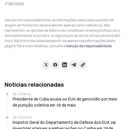
Ver fonte
Isenção de responsabilidade: as informações nesta página podem ter
origem em fontes terceiras e servem apenas como referência. Não
representam as opiniões da Gate e não constituem orientação financeira,
de investimentos ou jurídica. A negociação de ativos virtuais envolve alto
risco. Não tome decisões baseando-se apenas nas informações desta
página. Para mais detalhes, consulte a
Isenção de responsabilidade
.
Notícias relacionadas
05-19 04:21
Presidente de Cuba acusa os EUA de genocídio por meio
de punição coletiva em 18 de maio
05-18 23:45
Inspetor Geral do Departamento de Defesa dos EUA vai
investigar ataques a embarcações no Caribe em 19 de