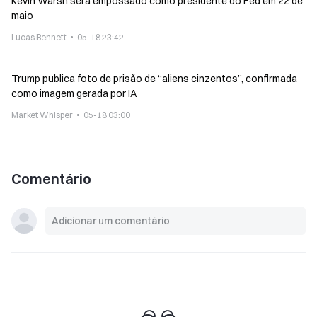
Kevin Warsh será empossado como presidente do Fed em 22 de
maio
Lucas Bennett
05-18 23:42
Trump publica foto de prisão de “aliens cinzentos”, confirmada
como imagem gerada por IA
Market Whisper
05-18 03:00
Comentário