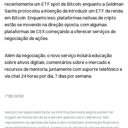
recentemente um ETF spot de Bitcoin, enquanto a Goldman 
Sachs protocolou a intenção de introduzir um ETF de renda 
em Bitcoin. Enquanto isso, plataformas nativas de cripto 
estão se movendo na direção oposta, com algumas 
plataformas de CEX começando a oferecer serviços de 
negociação de ações.
Além da negociação, o novo serviço incluirá educação 
sobre ativos digitais, comentários sobre o mercado e 
recursos de mentoria, juntamente com suporte telefônico e 
via chat 24 horas por dia, 7 dias por semana.
Ver fonte
Isenção de responsabilidade: as informações nesta página podem ter
origem em fontes terceiras e servem apenas como referência. Não
representam as opiniões da Gate e não constituem orientação financeira,
de investimentos ou jurídica. A negociação de ativos virtuais envolve alto