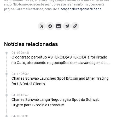
risco. Não tome decisões baseando-se apenas nas informações desta
página. Para mais detalhes, consulte a
Isenção de responsabilidade
.
Notícias relacionadas
04-19 05:46
O contrato perpétuo ASTEROID(ASTEROID) já foi listado
no Gate, oferecendo negociações com alavancagem de 1
a 20x
04-17 06:32
Charles Schwab Launches Spot Bitcoin and Ether Trading
for US Retail Clients
04-16 13:47
Charles Schwab Lança Negociação Spot da Schwab
Crypto para Bitcoin e Ethereum
04-16 01:31