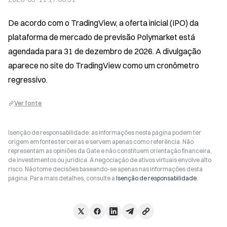
De acordo com o TradingView, a oferta inicial (IPO) da 
plataforma de mercado de previsão Polymarket está 
agendada para 31 de dezembro de 2026. A divulgação 
aparece no site do TradingView como um cronômetro 
regressivo.
Ver fonte
Isenção de responsabilidade: as informações nesta página podem ter
origem em fontes terceiras e servem apenas como referência. Não
representam as opiniões da Gate e não constituem orientação financeira,
de investimentos ou jurídica. A negociação de ativos virtuais envolve alto
risco. Não tome decisões baseando-se apenas nas informações desta
página. Para mais detalhes, consulte a
Isenção de responsabilidade
.