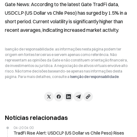
Gate News: According to the latest Gate TradFi data, 
USDCLP (US Dollar vs Chile Peso) has surged by 1.5% in a 
short period. Current volatility is significantly higher than 
recent averages, indicating increased market activity.
Isenção de responsabilidade: as informações nesta página podem ter
origem em fontes terceiras e servem apenas como referência. Não
representam as opiniões da Gate e não constituem orientação financeira,
de investimentos ou jurídica. A negociação de ativos virtuais envolve alto
risco. Não tome decisões baseando-se apenas nas informações desta
página. Para mais detalhes, consulte a
Isenção de responsabilidade
.
Notícias relacionadas
04-20 04:00
TradFi Rise Alert: USDCLP (US Dollar vs Chile Peso) Rises