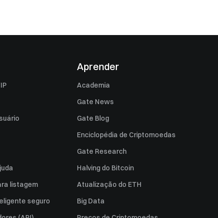
Aprender
IP
Academia
Gate News
suário
Gate Blog
Enciclopédia de Criptomoedas
Gate Research
juda
Halving do Bitcoin
ara listagem
Atualização do ETH
eligente seguro
Big Data
ores (API)
Preços de Criptomoedas