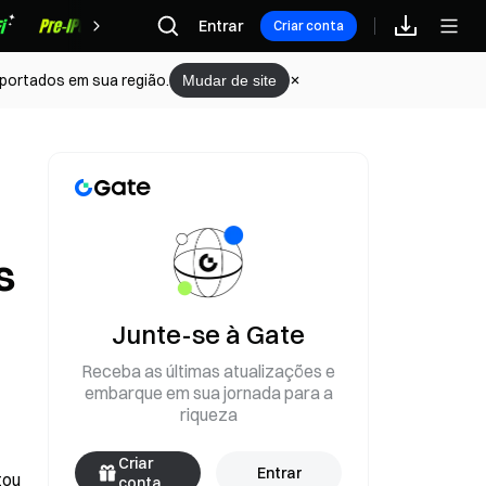
Recompensas
Entrar
Criar conta
portados em sua região.
Mudar de site
s
Junte-se à Gate
Receba as últimas atualizações e
embarque em sua jornada para a
riqueza
Criar
Entrar
ou 
conta