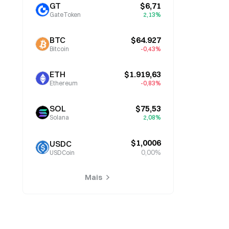
GT
$6,71
GateToken
2,13%
BTC
$64.927
Bitcoin
-0,43%
ETH
$1.919,63
Ethereum
-0,83%
SOL
$75,53
Solana
2,08%
$1,0006
USDC
0,00%
USDCoin
Mais