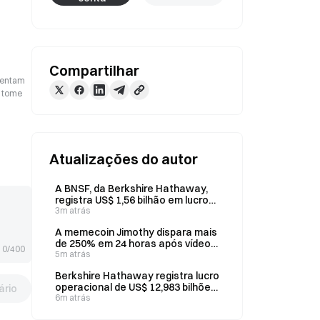
Compartilhar
esentam
o tome
Atualizações do autor
A BNSF, da Berkshire Hathaway,
registra US$ 1,56 bilhão em lucro
operacional no 2º trimestre de
3m atrás
2026
A memecoin Jimothy dispara mais
de 250% em 24 horas após vídeo
0/400
de Musk mostrar um guaxinim com
5m atrás
olhos de laser
Berkshire Hathaway registra lucro
operacional de US$ 12,983 bilhões
rio
no 2º trimestre, alta de 16% na
6m atrás
comparação anual