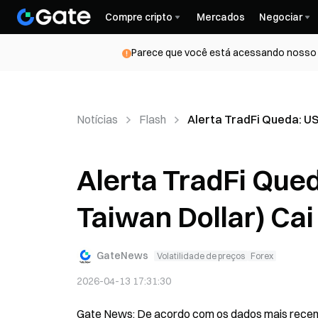
Compre cripto
Mercados
Negociar
Parece que você está acessando nosso s
Notícias
Flash
Alerta TradFi Queda: US
Alerta TradFi Que
Taiwan Dollar) Ca
GateNews
Volatilidade de preços
Forex
2026-04-13 17:31:30
Gate News: De acordo com os dados mais recent