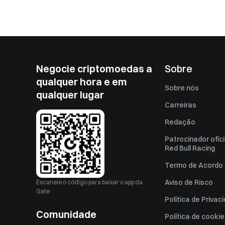
Negocie criptomoedas a
Sobre
qualquer hora e em
Sobre nós
qualquer lugar
Carreiras
Redação
Patrocinador ofici
Red Bull Racing
Termo de Acordo 
Aviso de Risco
Escaneie o código para baixar o app da
Gate
Política de Privac
Comunidade
Política de cooki