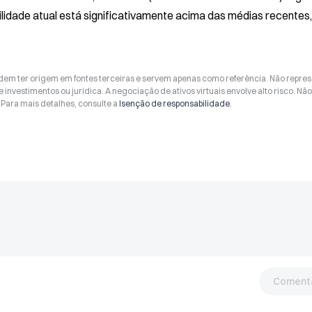
lidade atual está significativamente acima das médias recentes, 
odem ter origem em fontes terceiras e servem apenas como referência. Não repr
 investimentos ou jurídica. A negociação de ativos virtuais envolve alto risco. Nã
Para mais detalhes, consulte a
Isenção de responsabilidade
.
Comentá