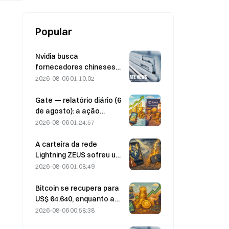
Popular
Nvidia busca
fornecedores chineses
de estações-base de IA
2026-08-06 01:10:02
para a implementação da
rede 6G
Gate — relatório diário (6
de agosto): a ação
preferencial STRC da
2026-08-06 01:24:57
Strategy se recupera com
força; a Block eleva sua
A carteira da rede
previsão de resultados
Lightning ZEUS sofreu um
para todo o ano de 2026
ataque e está
2026-08-06 01:08:49
temporariamente fora do
ar; a equipe oficial afirma
Bitcoin se recupera para
que os fundos dos
US$ 64.640, enquanto a
usuários não foram
vulnerabilidade da
2026-08-06 00:58:38
perdidos.
Coldcard faz as carteiras