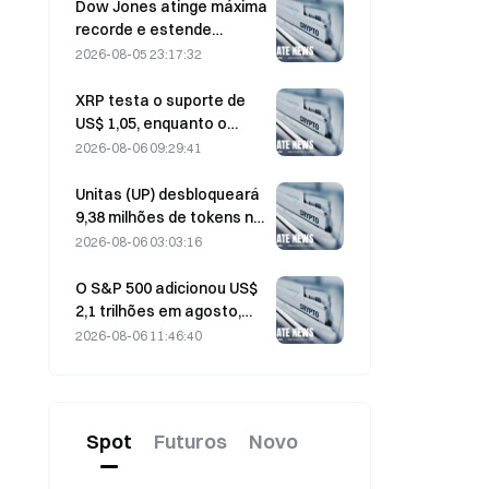
ativas atingirem a máxima
Dow Jones atinge máxima
dos últimos três meses
recorde e estende
sequência de cinco dias
2026-08-05 23:17:32
de alta nas negociações
overnight; investimentos
XRP testa o suporte de
em IA impulsionam
US$ 1,05, enquanto o
ganhos
Ethereum se mantém em
2026-08-06 09:29:41
US$ 1.908 em meio ao
baixo volume
Unitas (UP) desbloqueará
9,38 milhões de tokens no
valor de US$ 3,18 milhões
2026-08-06 03:03:16
em 13 de agosto
O S&P 500 adicionou US$
2,1 trilhões em agosto,
uma alta de 3,12%,
2026-08-06 11:46:40
enquanto o Bitcoin subiu
apenas 2%.
Spot
Futuros
Novo