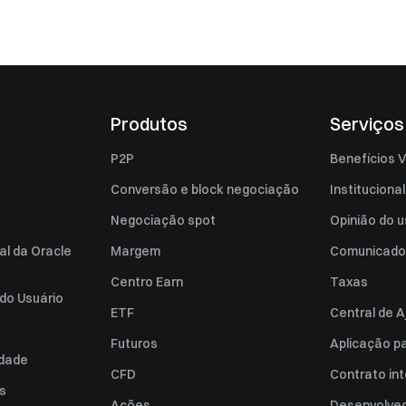
Produtos
Serviços
P2P
Benefícios V
Conversão e block negociação
Institucional
Negociação spot
Opinião do u
al da Oracle
Margem
Comunicado
Centro Earn
Taxas
do Usuário
ETF
Central de A
Futuros
Aplicação p
idade
CFD
Contrato int
es
Ações
Desenvolved