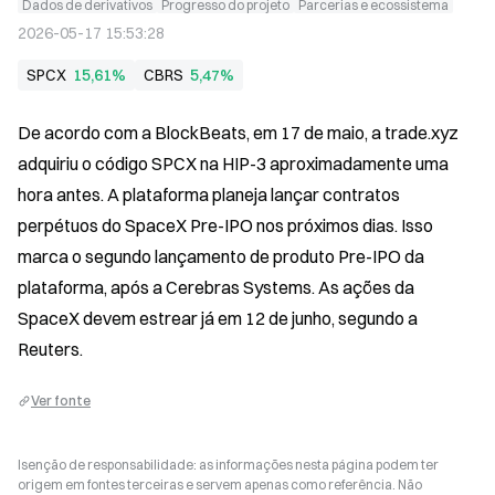
Dados de derivativos
Progresso do projeto
Parcerias e ecossistema
2026-05-17 15:53:28
SPCX
15,61%
CBRS
5,47%
De acordo com a BlockBeats, em 17 de maio, a trade.xyz 
adquiriu o código SPCX na HIP-3 aproximadamente uma 
hora antes. A plataforma planeja lançar contratos 
perpétuos do SpaceX Pre-IPO nos próximos dias. Isso 
marca o segundo lançamento de produto Pre-IPO da 
plataforma, após a Cerebras Systems. As ações da 
SpaceX devem estrear já em 12 de junho, segundo a 
Reuters.
Ver fonte
Isenção de responsabilidade: as informações nesta página podem ter
origem em fontes terceiras e servem apenas como referência. Não