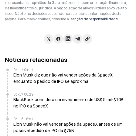
representam as opiniões da Gate e não constituem orientação financeira,
de investimentos ou jurídica. A negociação de ativos virtuais envolve alto
risco. Não tome decisões baseando-se apenas nas informações desta
página. Para mais detalhes, consulte a
Isenção de responsabilidade
.
Notícias relacionadas
05-17 04:11
Elon Musk diz que não vai vender ações da SpaceX
enquanto o pedido de IPO se aproxima
05-17 00:29
BlackRock considera um investimento de US$ 5 mil-$10B
no IPO da SpaceX
05-16 18:51
Elon Musk não vai vender ações da SpaceX antes de um
possível pedido de IPO da $75B