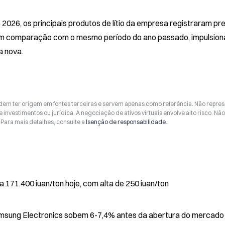
 2026, os principais produtos de lítio da empresa registraram pre
 em comparação com o mesmo período do ano passado, impulsion
a nova.
odem ter origem em fontes terceiras e servem apenas como referência. Não repr
 investimentos ou jurídica. A negociação de ativos virtuais envolve alto risco. Nã
Para mais detalhes, consulte a
Isenção de responsabilidade
.
a 171.400 iuan/ton hoje, com alta de 250 iuan/ton
msung Electronics sobem 6-7,4% antes da abertura do mercado 