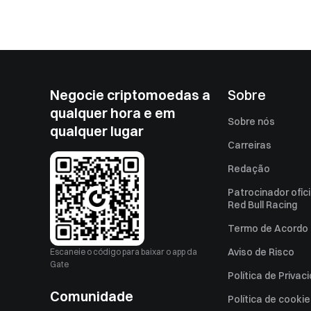
Negocie criptomoedas a
Sobre
qualquer hora e em
Sobre nós
qualquer lugar
Carreiras
Redação
Patrocinador ofici
Red Bull Racing
Termo de Acordo 
Aviso de Risco
Escaneie o código para baixar o app da
Gate
Política de Privac
Comunidade
Política de cooki