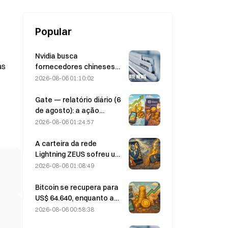
Popular
Nvidia busca
as
fornecedores chineses
de estações-base de IA
2026-08-06 01:10:02
para a implementação da
rede 6G
Gate — relatório diário (6
de agosto): a ação
preferencial STRC da
2026-08-06 01:24:57
Strategy se recupera com
força; a Block eleva sua
A carteira da rede
previsão de resultados
Lightning ZEUS sofreu um
para todo o ano de 2026
ataque e está
2026-08-06 01:08:49
temporariamente fora do
ar; a equipe oficial afirma
Bitcoin se recupera para
que os fundos dos
US$ 64.640, enquanto a
usuários não foram
vulnerabilidade da
2026-08-06 00:58:38
perdidos.
Coldcard faz as carteiras