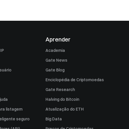
Aprender
IP
Academia
Gate News
suário
Gate Blog
Enciclopédia de Criptomoedas
Gate Research
juda
Halving do Bitcoin
ara listagem
Atualização do ETH
eligente seguro
Big Data
ores (API)
Preços de Criptomoedas