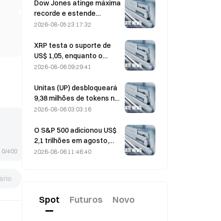
ativas atingirem a máxima
Dow Jones atinge máxima
dos últimos três meses
recorde e estende
sequência de cinco dias
2026-08-05 23:17:32
de alta nas negociações
overnight; investimentos
XRP testa o suporte de
em IA impulsionam
US$ 1,05, enquanto o
ganhos
Ethereum se mantém em
2026-08-06 09:29:41
US$ 1.908 em meio ao
baixo volume
Unitas (UP) desbloqueará
9,38 milhões de tokens no
valor de US$ 3,18 milhões
2026-08-06 03:03:16
em 13 de agosto
O S&P 500 adicionou US$
2,1 trilhões em agosto,
uma alta de 3,12%,
0/400
2026-08-06 11:46:40
enquanto o Bitcoin subiu
apenas 2%.
rio
Spot
Futuros
Novo