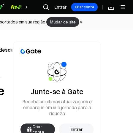
Recompensas
Entrar
Criar conta
portados em sua região.
Mudar de site
desde o início de 2026
s
e
Junte-se à Gate
Receba as últimas atualizações e
embarque em sua jornada para a
riqueza
Criar
Entrar
conta