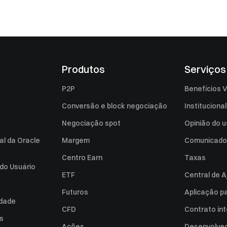
Produtos
Serviços
P2P
Benefícios V
Conversão e block negociação
Institucional
Negociação spot
Opinião do u
al da Oracle
Margem
Comunicado
Centro Earn
Taxas
do Usuário
ETF
Central de A
Futuros
Aplicação p
idade
CFD
Contrato int
es
Ações
Desenvolved