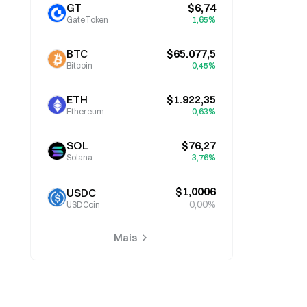
GT
$6,74
GateToken
1,65%
BTC
$65.077,5
Bitcoin
0,45%
ETH
$1.922,35
Ethereum
0,63%
SOL
$76,27
Solana
3,76%
$1,0006
USDC
0,00%
USDCoin
Mais