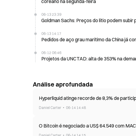
coreano na segunda-feira
06-13 23:39
Goldman Sachs: Preços do lítio podem subir 
06-13 14:17
Pedidos de aço grau marítimo da China já co
06-12 06:46
Projetos da UNCTAD: alta de 353% na demand
Análise aprofundada
Hyperliquid atinge recorde de 8,3% de parti
Daniel Carter
06-14 14:48
O Bitcoin é negociado a US$ 64.549 com MACD
Daniel Carter
06-14 14:15