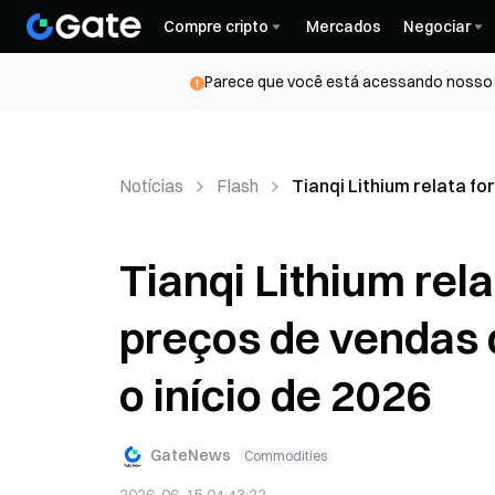
Compre cripto
Mercados
Negociar
Parece que você está acessando nosso s
Notícias
Flash
Tianqi Lithium relata fo
Tianqi Lithium rel
preços de vendas d
o início de 2026
GateNews
Commodities