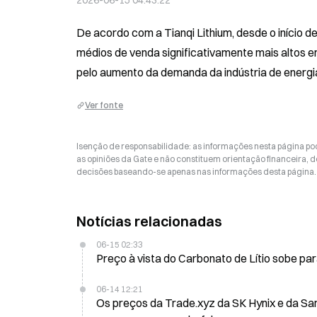
2026-06-15 04:43:22
De acordo com a Tianqi Lithium, desde o início de
médios de venda significativamente mais altos
pelo aumento da demanda da indústria de energi
Ver fonte
Isenção de responsabilidade: as informações nesta página p
as opiniões da Gate e não constituem orientação financeira, de
decisões baseando-se apenas nas informações desta página. 
Notícias relacionadas
06-15 02:33
Preço à vista do Carbonato de Lítio sobe par
06-14 12:21
Os preços da Trade.xyz da SK Hynix e da Sa