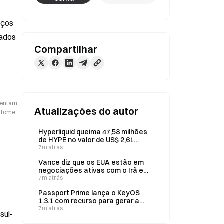
ços 
ados 
Compartilhar
esentam
Atualizações do autor
o tome
Hyperliquid queima 47,58 milhões
de HYPE no valor de US$ 2,61
bilhões, representando 4,76% da
7m atrás
oferta máxima
Vance diz que os EUA estão em
negociações ativas com o Irã em
várias frentes
7m atrás
Passport Prime lança o KeyOS
1.3.1 com recurso para gerar a
última palavra da frase-semente
7m atrás
sul-
BIP39