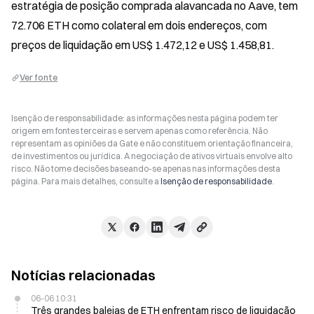
estratégia de posição comprada alavancada no Aave, tem 
72.706 ETH como colateral em dois endereços, com 
preços de liquidação em US$ 1.472,12 e US$ 1.458,81.
Ver fonte
Isenção de responsabilidade: as informações nesta página podem ter
origem em fontes terceiras e servem apenas como referência. Não
representam as opiniões da Gate e não constituem orientação financeira,
de investimentos ou jurídica. A negociação de ativos virtuais envolve alto
risco. Não tome decisões baseando-se apenas nas informações desta
página. Para mais detalhes, consulte a
Isenção de responsabilidade
.
Notícias relacionadas
06-06 10:31
Três grandes baleias de ETH enfrentam risco de liquidação