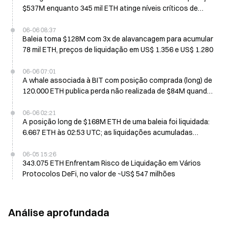
$537M enquanto 345 mil ETH atinge níveis críticos de
saúde
06-06 08:37
Baleia toma $128M com 3x de alavancagem para acumular
78 mil ETH, preços de liquidação em US$ 1.356 e US$ 1.280
06-06 07:01
A whale associada à BIT com posição comprada (long) de
120.000 ETH publica perda não realizada de $84M quando
o ETH cai abaixo de US$ 1.600 em 6 de junho
06-06 02:21
A posição long de $168M ETH de uma baleia foi liquidada:
6.667 ETH às 02:53 UTC; as liquidações acumuladas
chegam a 21.798 ETH
06-05 15:26
343.075 ETH Enfrentam Risco de Liquidação em Vários
Protocolos DeFi, no valor de ~US$ 547 milhões
Análise aprofundada