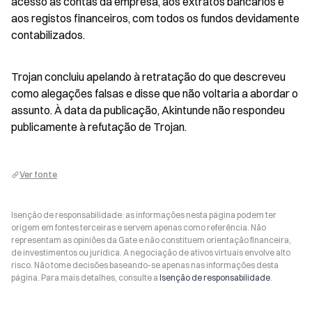
acesso às contas da empresa, aos extratos bancários e 
aos registos financeiros, com todos os fundos devidamente 
contabilizados.
Trojan concluiu apelando à retratação do que descreveu 
como alegações falsas e disse que não voltaria a abordar o 
assunto. À data da publicação, Akintunde não respondeu 
publicamente à refutação de Trojan.
Ver fonte
Isenção de responsabilidade: as informações nesta página podem ter
origem em fontes terceiras e servem apenas como referência. Não
representam as opiniões da Gate e não constituem orientação financeira,
de investimentos ou jurídica. A negociação de ativos virtuais envolve alto
risco. Não tome decisões baseando-se apenas nas informações desta
página. Para mais detalhes, consulte a
Isenção de responsabilidade
.