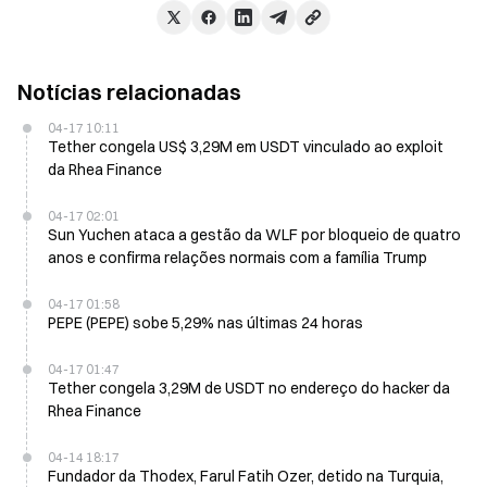
Notícias relacionadas
04-17 10:11
Tether congela US$ 3,29M em USDT vinculado ao exploit
da Rhea Finance
04-17 02:01
Sun Yuchen ataca a gestão da WLF por bloqueio de quatro
anos e confirma relações normais com a família Trump
04-17 01:58
PEPE (PEPE) sobe 5,29% nas últimas 24 horas
04-17 01:47
Tether congela 3,29M de USDT no endereço do hacker da
Rhea Finance
04-14 18:17
Fundador da Thodex, Farul Fatih Ozer, detido na Turquia,