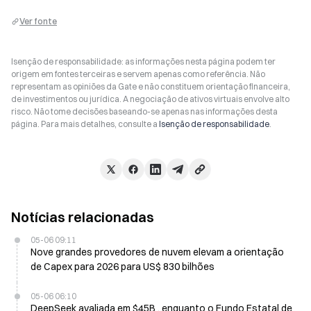
Ver fonte
Isenção de responsabilidade: as informações nesta página podem ter
origem em fontes terceiras e servem apenas como referência. Não
representam as opiniões da Gate e não constituem orientação financeira,
de investimentos ou jurídica. A negociação de ativos virtuais envolve alto
risco. Não tome decisões baseando-se apenas nas informações desta
página. Para mais detalhes, consulte a
Isenção de responsabilidade
.
Notícias relacionadas
05-06 09:11
Nove grandes provedores de nuvem elevam a orientação
de Capex para 2026 para US$ 830 bilhões
05-06 06:10
DeepSeek avaliada em $45B , enquanto o Fundo Estatal de