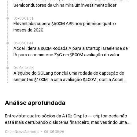
Semicondutores da China mira um investimento líder
05-06 01:51
ElevenLabs supera $500M ARR nos primeiros quatro
meses de 2026
05-06 01:41
Accel lidera a $60M Rodada A para a startup israelense de
IA para e-commerce ZyG em $500M avaliação de valor
05-05 15:25
A equipe do SGLang conclui uma rodada de captação de
sementes $100M , a uma avaliação $400M , com a Accel na
liderança
Análise aprofundada
Entrevista: quatro sócios da A16z Crypto — criptomoeda não
está mais derrubando o sistema financeiro, mas vestindo uma
camisa e entrando na Wall Street
ChainNewsAbmedia
05-06 08:25