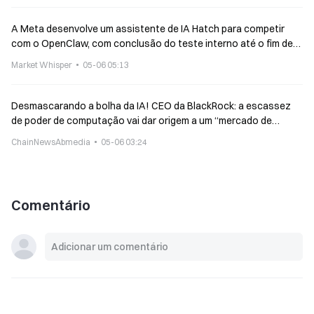
A Meta desenvolve um assistente de IA Hatch para competir
com o OpenClaw, com conclusão do teste interno até o fim de
junho
Market Whisper
05-06 05:13
Desmascarando a bolha da IA! CEO da BlackRock: a escassez
de poder de computação vai dar origem a um “mercado de
futuros de computação”
ChainNewsAbmedia
05-06 03:24
Comentário