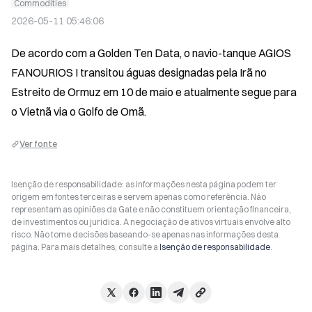
Commodities
2026-05-11 05:46:06
De acordo com a Golden Ten Data, o navio-tanque AGIOS 
FANOURIOS I transitou águas designadas pela Irã no 
Estreito de Ormuz em 10 de maio e atualmente segue para 
o Vietnã via o Golfo de Omã.
Ver fonte
Isenção de responsabilidade: as informações nesta página podem ter
origem em fontes terceiras e servem apenas como referência. Não
representam as opiniões da Gate e não constituem orientação financeira,
de investimentos ou jurídica. A negociação de ativos virtuais envolve alto
risco. Não tome decisões baseando-se apenas nas informações desta
página. Para mais detalhes, consulte a
Isenção de responsabilidade
.