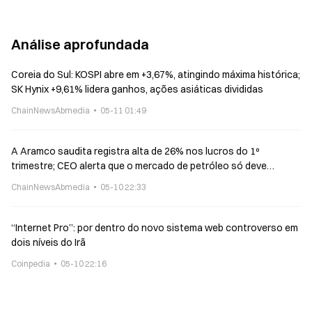
Análise aprofundada
Coreia do Sul: KOSPI abre em +3,67%, atingindo máxima histórica;
SK Hynix +9,61% lidera ganhos, ações asiáticas divididas
ChainNewsAbmedia
05-11 01:49
A Aramco saudita registra alta de 26% nos lucros do 1º
trimestre; CEO alerta que o mercado de petróleo só deve
restabelecer o equilíbrio entre oferta e demanda no próximo ano
ChainNewsAbmedia
05-10 22:33
“Internet Pro”: por dentro do novo sistema web controverso em
dois níveis do Irã
Coinpedia
05-10 22:16