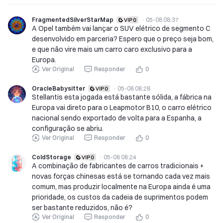
FragmentedSilverStarMap
·
05-08 08:37
A Opel também vai lançar o SUV elétrico de segmento C
desenvolvido em parceria? Espero que o preço seja bom,
e que não vire mais um carro caro exclusivo para a
Europa.
Ver Original
Responder
0
OracleBabysitter
·
05-08 08:28
Stellantis esta jogada está bastante sólida, a fábrica na
Europa vai direto para o Leapmotor B10, o carro elétrico
nacional sendo exportado de volta para a Espanha, a
configuração se abriu.
Ver Original
Responder
0
ColdStorage
·
05-08 08:24
A combinação de fabricantes de carros tradicionais +
novas forças chinesas está se tornando cada vez mais
comum, mas produzir localmente na Europa ainda é uma
prioridade, os custos da cadeia de suprimentos podem
ser bastante reduzidos, não é?
Ver Original
Responder
0