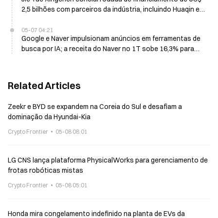
2,5 bilhões com parceiros da indústria, incluindo Huaqin e
ZTE, em 8 de maio
05-07 04:21
Google e Naver impulsionam anúncios em ferramentas de
busca por IA; a receita do Naver no 1T sobe 16,3% para
US$ 2,22 bilhões
Related Articles
Zeekr e BYD se expandem na Coreia do Sul e desafiam a
dominação da Hyundai-Kia
Crypto Frontier
05-08 08:01
LG CNS lança plataforma PhysicalWorks para gerenciamento de
frotas robóticas mistas
Crypto Frontier
05-08 05:01
Honda mira congelamento indefinido na planta de EVs da