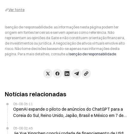
Ver fonte
Isenção de responsabilidade: as informações nesta página podem ter
origem em fontes terceiras e servem apenas como referência. Não
representam as opiniões da Gate e não constituem orientação financeira,
de investimentos ou jurídica. A negociação de ativos virtuais envolve alto
risco. Não tome decisões baseando-se apenas nas informações desta
página. Para mais detalhes, consulte a
Isenção de responsabilidade
.
Notícias relacionadas
05-08 05:11
OpenAI expande o piloto de anúncios do ChatGPT para a
Coreia do Sul, Reino Unido, Japão, Brasil e México em 7 de
maio
05-08 02:45
Jie Yue Xingchen conclui rodada de financiamento de US$