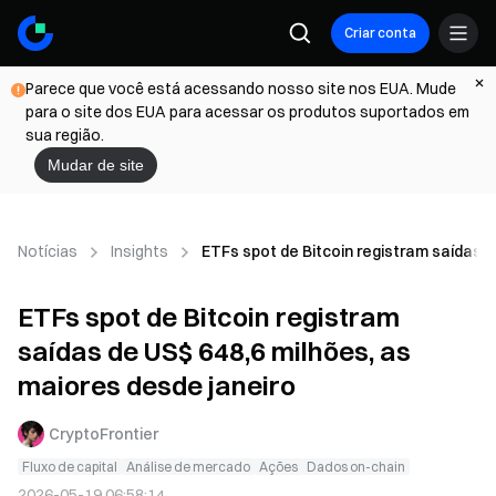
Criar conta
Parece que você está acessando nosso site nos EUA. Mude
para o site dos EUA para acessar os produtos suportados em
sua região.
Mudar de site
Notícias
Insights
ETFs spot de Bitcoin registram saídas d
ETFs spot de Bitcoin registram
saídas de US$ 648,6 milhões, as
maiores desde janeiro
CryptoFrontier
Fluxo de capital
Análise de mercado
Ações
Dados on-chain
2026-05-19 06:58:14