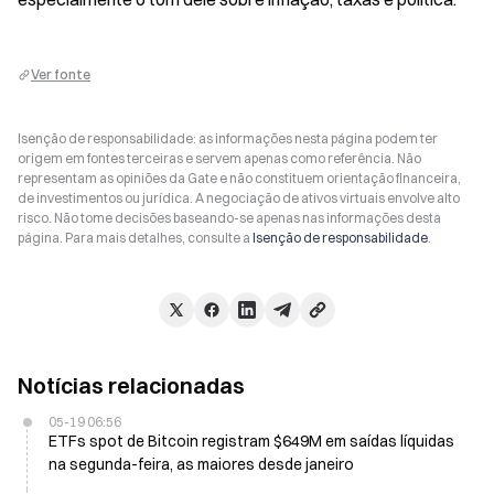
Ver fonte
Isenção de responsabilidade: as informações nesta página podem ter
origem em fontes terceiras e servem apenas como referência. Não
representam as opiniões da Gate e não constituem orientação financeira,
de investimentos ou jurídica. A negociação de ativos virtuais envolve alto
risco. Não tome decisões baseando-se apenas nas informações desta
página. Para mais detalhes, consulte a
Isenção de responsabilidade
.
Notícias relacionadas
05-19 06:56
ETFs spot de Bitcoin registram $649M em saídas líquidas
na segunda-feira, as maiores desde janeiro