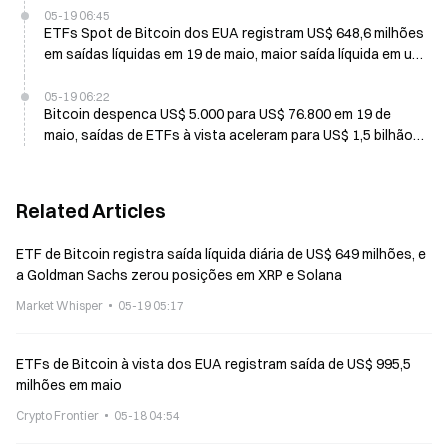
05-19 06:45
ETFs Spot de Bitcoin dos EUA registram US$ 648,6 milhões
em saídas líquidas em 19 de maio, maior saída líquida em um
único dia desde janeiro
05-19 06:22
Bitcoin despenca US$ 5.000 para US$ 76.800 em 19 de
maio, saídas de ETFs à vista aceleram para US$ 1,5 bilhão
desde 7 de maio
Related Articles
ETF de Bitcoin registra saída líquida diária de US$ 649 milhões, e
a Goldman Sachs zerou posições em XRP e Solana
Market Whisper
05-19 05:17
ETFs de Bitcoin à vista dos EUA registram saída de US$ 995,5
milhões em maio
Crypto Frontier
05-18 04:54