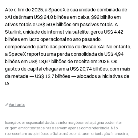
Até o fim de 2025, a SpaceX e sua unidade combinada de 
xAI detinham US$ 24,8 bilhões em caixa, $92 bilhão em 
ativos totais e US$ 50,8 bilhões em passivos totais. A 
Starlink, unidade de internet via satélite, gerou US$ 4,42 
bilhões em lucro operacional no ano passado, 
compensando parte das perdas da divisão xAI. No entanto, 
a SpaceX reportou uma perda consolidada de US$ 4,94 
bilhões em US$ 18,67 bilhões de receita em 2025. Os 
gastos de capital chegaram a US$ 20,74 bilhões, com mais 
da metade — US$ 12,7 bilhões — alocados a iniciativas de 
IA.
Ver fonte
Isenção de responsabilidade: as informações nesta página podem ter
origem em fontes terceiras e servem apenas como referência. Não
representam as opiniões da Gate e não constituem orientação financeira,