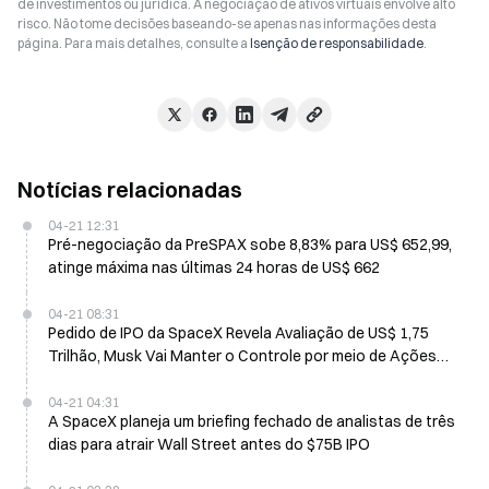
de investimentos ou jurídica. A negociação de ativos virtuais envolve alto
risco. Não tome decisões baseando-se apenas nas informações desta
página. Para mais detalhes, consulte a
Isenção de responsabilidade
.
Notícias relacionadas
04-21 12:31
Pré-negociação da PreSPAX sobe 8,83% para US$ 652,99,
atinge máxima nas últimas 24 horas de US$ 662
04-21 08:31
Pedido de IPO da SpaceX Revela Avaliação de US$ 1,75
Trilhão, Musk Vai Manter o Controle por meio de Ações
Classe B
04-21 04:31
A SpaceX planeja um briefing fechado de analistas de três
dias para atrair Wall Street antes do $75B IPO