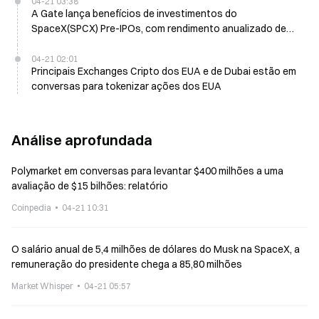
04-21 03:38
A Gate lança benefícios de investimentos do
SpaceX(SPCX) Pre-IPOs, com rendimento anualizado de
até 200% nos produtos de prazo fixo em USDT
04-21 02:01
Principais Exchanges Cripto dos EUA e de Dubai estão em
conversas para tokenizar ações dos EUA
Análise aprofundada
Polymarket em conversas para levantar $400 milhões a uma
avaliação de $15 bilhões: relatório
Coinpedia
04-21 10:31
O salário anual de 5,4 milhões de dólares do Musk na SpaceX, a
remuneração do presidente chega a 85,80 milhões
Market Whisper
04-21 05:57