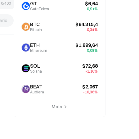
GT
$6,64
0/400
GateToken
0,91%
rio
BTC
$64.315,4
Bitcoin
-0,34%
ETH
$1.899,64
Ethereum
0,08%
SOL
$72,68
Solana
-1,16%
BEAT
$2,067
Audiera
-10,36%
Mais