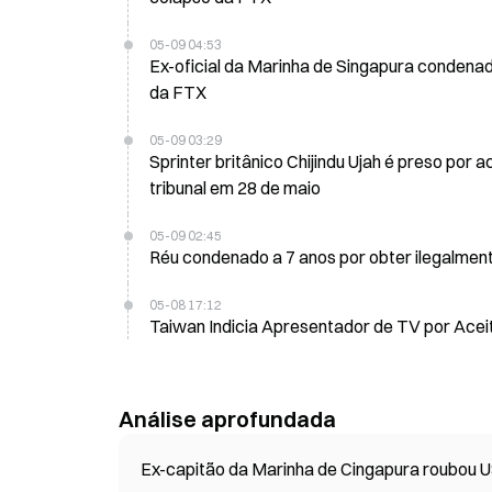
05-09 04:53
Ex-oficial da Marinha de Singapura condena
da FTX
05-09 03:29
Sprinter britânico Chijindu Ujah é preso p
tribunal em 28 de maio
05-09 02:45
Réu condenado a 7 anos por obter ilegalment
05-08 17:12
Taiwan Indicia Apresentador de TV por Ace
Análise aprofundada
Ex-capitão da Marinha de Cingapura roubou U