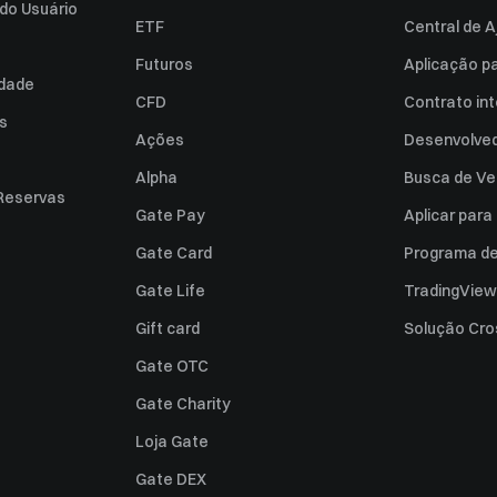
do Usuário
ETF
Central de A
Futuros
Aplicação p
idade
CFD
Contrato int
es
Ações
Desenvolved
Alpha
Busca de Ve
Reservas
Gate Pay
Aplicar par
Gate Card
Programa de 
Gate Life
TradingView
Gift card
Solução Cro
Gate OTC
Gate Charity
Loja Gate
Gate DEX