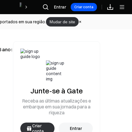
Recompensas
Entrar
Criar conta
portados em sua região.
Mudar de site
6 anos e 10 meses
Junte-se à Gate
Receba as últimas atualizações e
embarque em sua jornada para a
riqueza
Criar
Entrar
conta