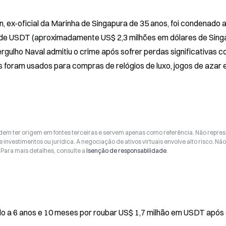
ex-oficial da Marinha de Singapura de 35 anos, foi condenado a 
o de USDT (aproximadamente US$ 2,3 milhões em dólares de Singa
gulho Naval admitiu o crime após sofrer perdas significativas co
foram usados para compras de relógios de luxo, jogos de azar e
odem ter origem em fontes terceiras e servem apenas como referência. Não repr
 investimentos ou jurídica. A negociação de ativos virtuais envolve alto risco. Nã
Para mais detalhes, consulte a
Isenção de responsabilidade
.
do a 6 anos e 10 meses por roubar US$ 1,7 milhão em USDT após