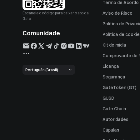
Termo de Acordo 
Aviso de Risco
Escaneie o código para baixar o app da
Gate
Política de Privac
Comunidade
Política de cooki
Kit de mídia
Comprovante de 
Licença
Português (Brasil)
Segurança
GateToken (GT)
GUSD
Gate Chain
Autoridades
Cúpulas