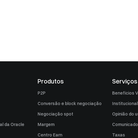
Produtos
Serviços
P2P
Benefícios V
Conversão e block negociação
Institucional
Negociação spot
Opinião do u
al da Oracle
Margem
Comunicado
Centro Earn
Taxas