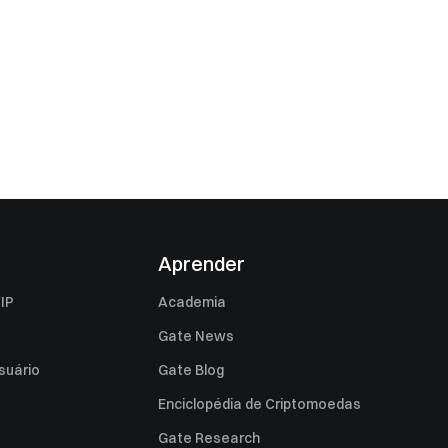
Aprender
IP
Academia
Gate News
suário
Gate Blog
Enciclopédia de Criptomoedas
Gate Research