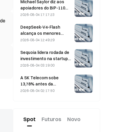
330 antes do vencimento
Michael Saylor diz aos
na sexta-feira
apoiadores do BIP-110
para “recuarem”
2026-08-04 17:17:23
enquanto o apoio dos
 de
mineradores estagna em
DeepSeek-V4-Flash
2,70%
alcança os menores
custos operacionais
2026-08-04 12:49:29
entre os principais
modelos de IA nos
Sequoia lidera rodada de
benchmarks mais
investimento na startup
recentes
nuclear Valar Atomics em
2026-08-04 03:19:00
3 de agosto
A SK Telecom sobe
13,78% antes da
avaliação da segunda
2026-08-04 02:17:50
rodada do modelo de IA
soberano da Coreia do Sul
Spot
Futuros
Novo