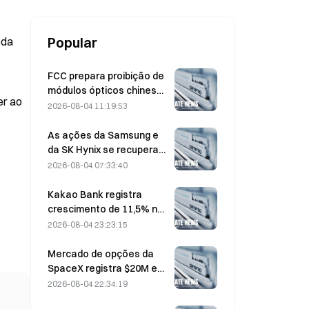
Popular
eda
FCC prepara proibição de
módulos ópticos chineses
er ao
para data centers;
2026-08-04 11:19:53
participação de mercado
da Xinyuan sofre impacto
As ações da Samsung e
de 27%
da SK Hynix se recuperam
de perdas de 5% com
2026-08-04 07:33:40
compras no varejo
Kakao Bank registra
crescimento de 11,5% no
lucro líquido do 2º
2026-08-04 23:23:15
trimestre, enquanto o
lucro do 1º semestre
Mercado de opções da
atinge recorde histórico
SpaceX registra $20M em
misteriosas posições de
2026-08-04 22:34:19
calls com strike de US$