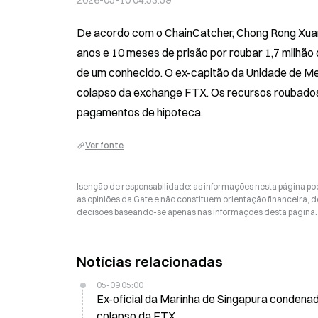
2026-05-10 04:53:59
De acordo com o ChainCatcher, Chong Rong Xuan, 
anos e 10 meses de prisão por roubar 1,7 milhã
de um conhecido. O ex-capitão da Unidade de Mer
colapso da exchange FTX. Os recursos roubados 
pagamentos de hipoteca.
Ver fonte
Isenção de responsabilidade: as informações nesta página p
as opiniões da Gate e não constituem orientação financeira, de
decisões baseando-se apenas nas informações desta página. 
Notícias relacionadas
05-09 05:00
Ex-oficial da Marinha de Singapura condena
colapso da FTX