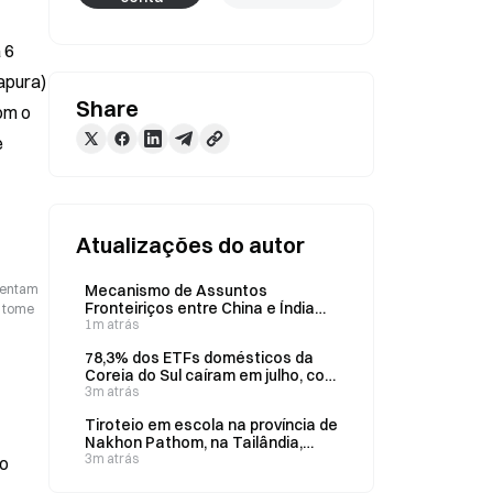
6 
pura) 
Share
m o 
 
Atualizações do autor
esentam
Mecanismo de Assuntos
Fronteiriços entre China e Índia
o tome
realiza 36ª reunião em 6 de
1m atrás
agosto
78,3% dos ETFs domésticos da
Coreia do Sul caíram em julho, com
891 produtos registrando queda
3m atrás
Tiroteio em escola na província de
Nakhon Pathom, na Tailândia,
deixa 2 mortos e 20 feridos em 7
3m atrás
 o
de agosto