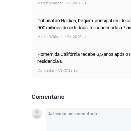
Market Whisper
05-09 05:31
Tribunal de Haidian, Pequim: principal réu do
900 milhões de cidadãos, foi condenado a 7 a
Market Whisper
05-09 03:27
Homem da Califórnia recebe 6,5 anos após o FBI vincular $250M a roub
residenciais
Coinpedia
05-07 23:16
Comentário