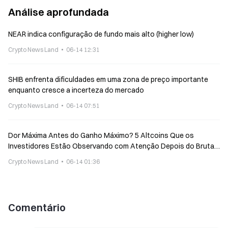
Análise aprofundada
NEAR indica configuração de fundo mais alto (higher low)
Crypto News Land
06-14 12:31
SHIB enfrenta dificuldades em uma zona de preço importante
enquanto cresce a incerteza do mercado
Crypto News Land
06-14 07:51
Dor Máxima Antes do Ganho Máximo? 5 Altcoins Que os
Investidores Estão Observando com Atenção Depois do Brutal
Susto do Cripto
Crypto News Land
06-14 01:36
Comentário