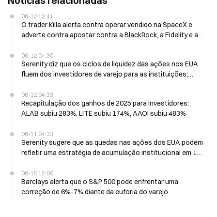
Notícias relacionadas
06-12 12:41
O trader Killa alerta contra operar vendido na SpaceX e
adverte contra apostar contra a BlackRock, a Fidelity e a
Vanguard
06-12 07:30
Serenity diz que os ciclos de liquidez das ações nos EUA
fluem dos investidores de varejo para as instituições;
relatórios negativos podem sinalizar acúmulo institucional
06-12 04:33
Recapitulação dos ganhos de 2025 para investidores:
ALAB subiu 283%, LITE subiu 174%, AAOI subiu 483%
06-11 04:33
Serenity sugere que as quedas nas ações dos EUA podem
refletir uma estratégia de acumulação institucional em 11
de junho
06-10 12:00
Barclays alerta que o S&P 500 pode enfrentar uma
correção de 6%-7% diante da euforia do varejo