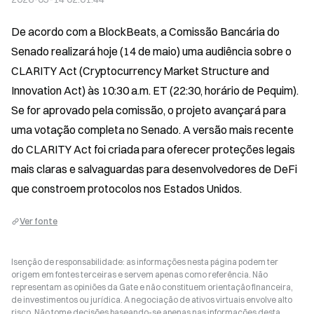
De acordo com a BlockBeats, a Comissão Bancária do 
Senado realizará hoje (14 de maio) uma audiência sobre o 
CLARITY Act (Cryptocurrency Market Structure and 
Innovation Act) às 10:30 a.m. ET (22:30, horário de Pequim). 
Se for aprovado pela comissão, o projeto avançará para 
uma votação completa no Senado. A versão mais recente 
do CLARITY Act foi criada para oferecer proteções legais 
mais claras e salvaguardas para desenvolvedores de DeFi 
que constroem protocolos nos Estados Unidos.
Ver fonte
Isenção de responsabilidade: as informações nesta página podem ter
origem em fontes terceiras e servem apenas como referência. Não
representam as opiniões da Gate e não constituem orientação financeira,
de investimentos ou jurídica. A negociação de ativos virtuais envolve alto
risco. Não tome decisões baseando-se apenas nas informações desta