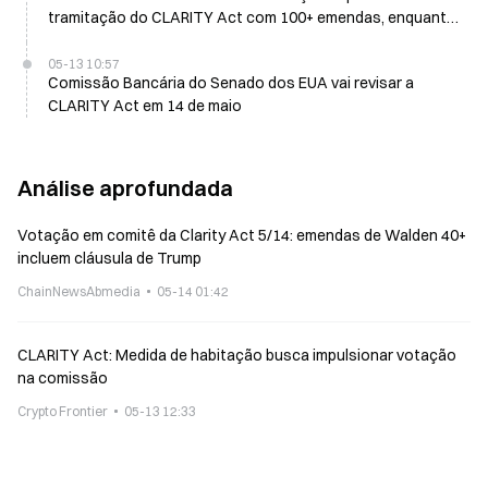
tramitação do CLARITY Act com 100+ emendas, enquanto
Warren apresenta 40+
05-13 10:57
Comissão Bancária do Senado dos EUA vai revisar a
CLARITY Act em 14 de maio
Análise aprofundada
Votação em comitê da Clarity Act 5/14: emendas de Walden 40+
incluem cláusula de Trump
ChainNewsAbmedia
05-14 01:42
CLARITY Act: Medida de habitação busca impulsionar votação
na comissão
Crypto Frontier
05-13 12:33