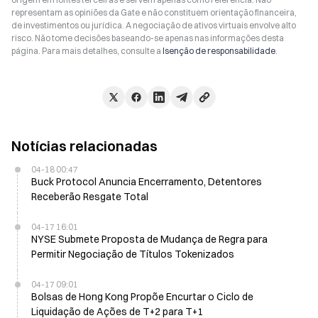
representam as opiniões da Gate e não constituem orientação financeira,
de investimentos ou jurídica. A negociação de ativos virtuais envolve alto
risco. Não tome decisões baseando-se apenas nas informações desta
página. Para mais detalhes, consulte a
Isenção de responsabilidade
.
Notícias relacionadas
04-18 00:47
Buck Protocol Anuncia Encerramento, Detentores
Receberão Resgate Total
04-17 16:01
NYSE Submete Proposta de Mudança de Regra para
Permitir Negociação de Títulos Tokenizados
04-17 09:01
Bolsas de Hong Kong Propõe Encurtar o Ciclo de
Liquidação de Ações de T+2 para T+1