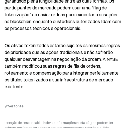
garantindo plena fungibilidade entre as duas formas. Os 
participantes do mercado podem usar uma "flag de 
tokenização" ao enviar ordens para executar transações 
na blockchain, enquanto custodians autorizados lidam com 
os processos técnicos e operacionais.
Os ativos tokenizados estarão sujeitos às mesmas regras 
de prioridade que as ações tradicionais e não sofrerão 
qualquer desvantagem na negociação da ordem. A NYSE 
também modificou suas regras de fila de ordens, 
roteamento e compensação para integrar perfeitamente 
os títulos tokenizados à sua infraestrutura de mercado 
existente.
Ver fonte
Isenção de responsabilidade: as informações nesta página podem ter
origem em fontes terceiras e servem apenas como referência. Não