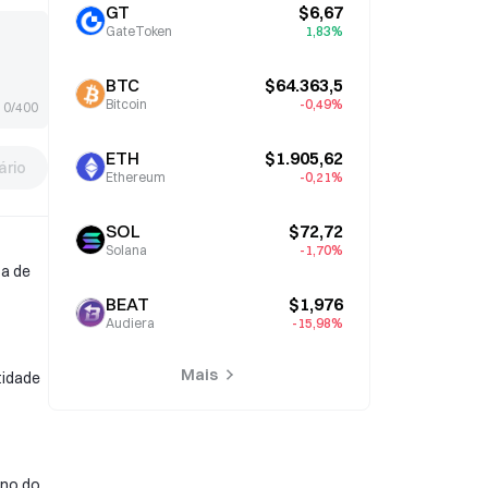
GT
$6,67
GateToken
1,83%
BTC
$64.363,5
Bitcoin
-0,49%
0/400
ETH
$1.905,62
rio
Ethereum
-0,21%
SOL
$72,72
Solana
-1,70%
sa de
BEAT
$1,976
Audiera
-15,98%
Mais
tidade
rno do