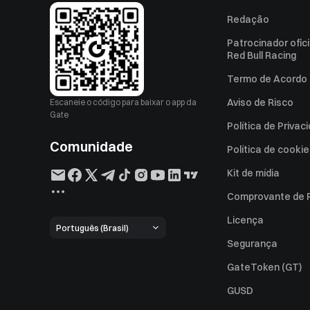
Redação
Patrocinador ofici
Red Bull Racing
Termo de Acordo 
Aviso de Risco
Escaneie o código para baixar o app da
Gate
Política de Privac
Comunidade
Política de cooki
Kit de mídia
Comprovante de 
Licença
Português (Brasil)
Segurança
GateToken (GT)
GUSD