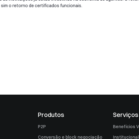
im o retorno de certificados funcionais.
Produtos
Serviços
P2P
Benefícios V
Conversão e block negociação
Institucional