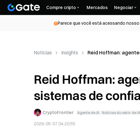
Compre cripto
Mercados
Negociar
Parece que você está acessando nosso s
Notícias
Insights
Reid Hoffman: agente
Reid Hoffman: age
sistemas de conf
CryptoFrontier
Agente de IA
Notícias do setor de I
2026-05-07 04:20:55