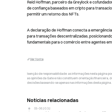
Reid Hoffman, parceiro da Greylock e cofundador
de confiança baseados em cripto para transacion
permitir um retorno dos NFTs.
A declaração de Hoffman conecta a emergência d
para transações descentralizadas, posicionand
fundamentais para o comércio entre agentes em
Ver fonte
Isenção de responsabilidade: as informações nesta página p
as opiniões da Gate e não constituem orientação financeira, de
decisões baseando-se apenas nas informações desta página. 
Notícias relacionadas
05-06 20:32