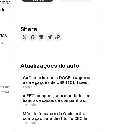
emas 
de 
Share
ias 
mo 
Atualizações do autor
GAO conclui que a DOGE exagerou
as alegações de US$ 110 bilhões
esentam
em economias para o governo
45m atrás
federal
o tome
A SEC comprou, sem mandado, um
banco de dados de companhias
aéreas com bilhões de registros.
1h atrás
Mãe do fundador da Ondo entra
com ação para destituir o CEO Ian
De Bode
2h atrás