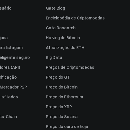
suário
Gate Blog
Enciclopédia de Criptomoedas
Gate Research
juda
Halving do Bitcoin
ara listagem
Atualização do ETH
eligente seguro
Big Data
ores (API)
Preços de Criptomoedas
rificação
Preço do GT
a Mercador P2P
Preço do Bitcoin
afiliados
Preço do Ethereum
Preço do XRP
ss-Chain
Preço do Solana
Preço do ouro de hoje