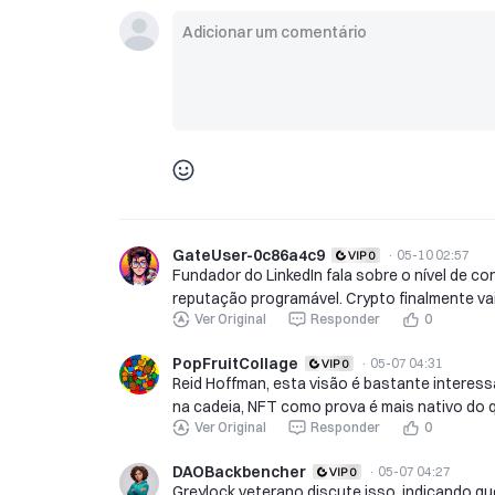
GateUser-0c86a4c9
·
05-10 02:57
Fundador do LinkedIn fala sobre o nível de c
reputação programável. Crypto finalmente vai
Ver Original
Responder
0
PopFruitCollage
·
05-07 04:31
Reid Hoffman, esta visão é bastante interes
na cadeia, NFT como prova é mais nativo do q
Ver Original
Responder
0
DAOBackbencher
·
05-07 04:27
Greylock veterano discute isso, indicando qu