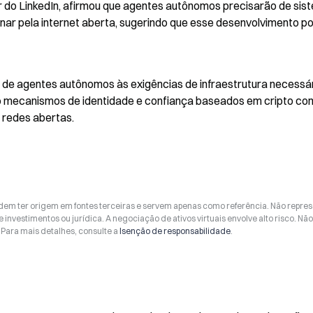
 do LinkedIn, afirmou que agentes autônomos precisarão de sist
ar pela internet aberta, sugerindo que esse desenvolvimento po
e agentes autônomos às exigências de infraestrutura necessár
o mecanismos de identidade e confiança baseados em cripto co
 redes abertas.
odem ter origem em fontes terceiras e servem apenas como referência. Não repr
 investimentos ou jurídica. A negociação de ativos virtuais envolve alto risco. Nã
Para mais detalhes, consulte a
Isenção de responsabilidade
.