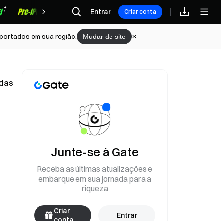
Recompensas
Entrar
Criar conta
portados em sua região.
Mudar de site
edas
Junte-se à Gate
Receba as últimas atualizações e
embarque em sua jornada para a
riqueza
Criar
Entrar
conta