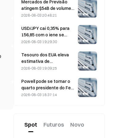
enquanto as entradas se
Mercados de Previsão
invertem
atingem $54B de volume
em julho, à medida que a
2026-08-03 20:48:21
Copa do Mundo
impulsiona a negociação
USD/JPY cai 0,35% para
156,85 com o iene se
fortalecendo no início das
2026-08-03 19:29:30
negociações na Ásia
Tesouro dos EUA eleva
o
estimativa de
empréstimos do 3º
2026-08-03 19:09:25
trimestre para US$ 739
bilhões
Powell pode se tornar o
quarto presidente do Fed
a cumprir um mandato
2026-08-03 18:37:14
integral de 14 anos se ele
permanecer no cargo até
janeiro de 2028
Spot
Futuros
Novo