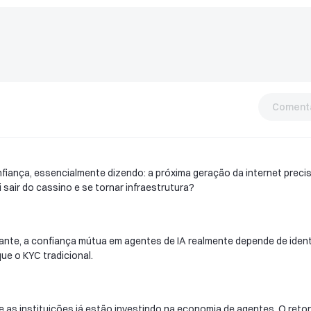
Comentá
onfiança, essencialmente dizendo: a próxima geração da internet preci
 sair do cassino e se tornar infraestrutura?
sante, a confiança mútua em agentes de IA realmente depende de iden
ue o KYC tradicional.
e as instituições já estão investindo na economia de agentes. O reto