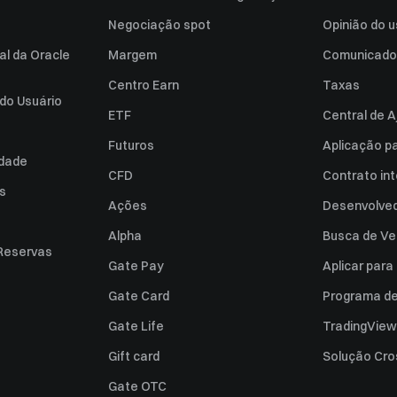
Negociação spot
Opinião do u
al da Oracle
Margem
Comunicado
Centro Earn
Taxas
do Usuário
ETF
Central de A
Futuros
Aplicação p
idade
CFD
Contrato int
es
Ações
Desenvolved
Alpha
Busca de Ve
Reservas
Gate Pay
Aplicar par
Gate Card
Programa de 
Gate Life
TradingView
Gift card
Solução Cro
Gate OTC