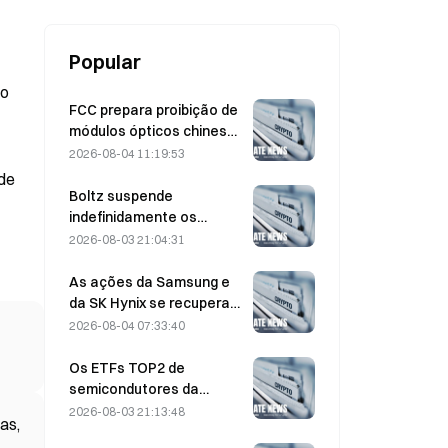
Popular
to
FCC prepara proibição de
módulos ópticos chineses
para data centers;
2026-08-04 11:19:53
participação de mercado
 de
da Xinyuan sofre impacto
Boltz suspende
de 27%
indefinidamente os
serviços de bridge do
2026-08-03 21:04:31
Bitcoin após ataques
assistidos por IA
As ações da Samsung e
da SK Hynix se recuperam
de perdas de 5% com
2026-08-04 07:33:40
compras no varejo
Os ETFs TOP2 de
semicondutores da
Coreia do Sul despencam
2026-08-03 21:13:48
as,
36% no último mês,