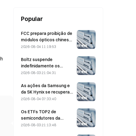
Popular
FCC prepara proibição de
módulos ópticos chineses
para data centers;
2026-08-04 11:19:53
participação de mercado
sh
da Xinyuan sofre impacto
Boltz suspende
de 27%
indefinidamente os
serviços de bridge do
2026-08-03 21:04:31
Bitcoin após ataques
assistidos por IA
As ações da Samsung e
da SK Hynix se recuperam
de perdas de 5% com
2026-08-04 07:33:40
compras no varejo
Os ETFs TOP2 de
semicondutores da
Coreia do Sul despencam
2026-08-03 21:13:48
36% no último mês,