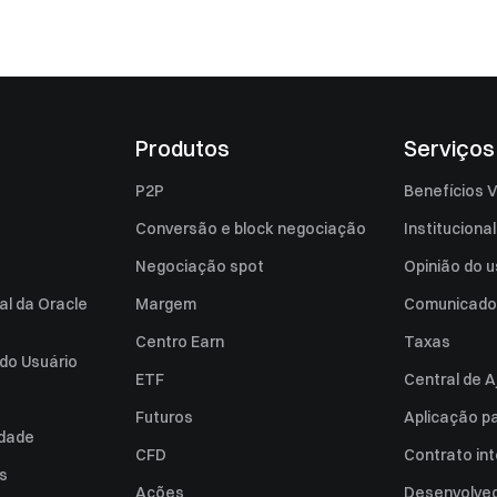
Produtos
Serviços
P2P
Benefícios V
Conversão e block negociação
Institucional
Negociação spot
Opinião do u
al da Oracle
Margem
Comunicado
Centro Earn
Taxas
do Usuário
ETF
Central de A
Futuros
Aplicação p
idade
CFD
Contrato int
es
Ações
Desenvolved