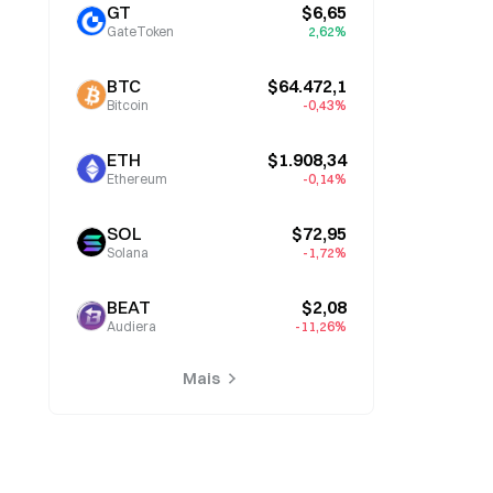
GT
$6,65
GateToken
2,62%
BTC
$64.472,1
Bitcoin
-0,43%
ETH
$1.908,34
Ethereum
-0,14%
SOL
$72,95
Solana
-1,72%
BEAT
$2,08
Audiera
-11,26%
Mais