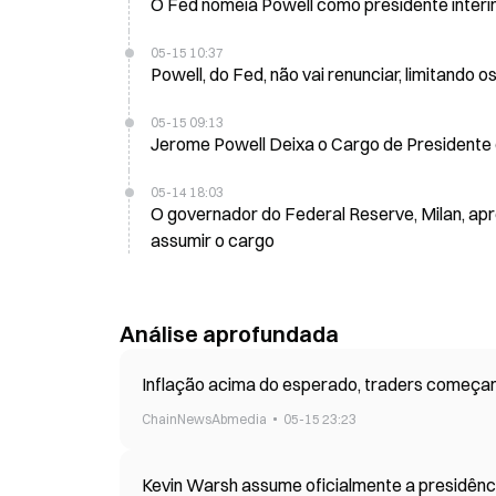
O Fed nomeia Powell como presidente inter
05-15 10:37
Powell, do Fed, não vai renunciar, limitando
05-15 09:13
Jerome Powell Deixa o Cargo de Presidente
05-14 18:03
O governador do Federal Reserve, Milan, apr
assumir o cargo
Análise aprofundada
Inflação acima do esperado, traders começa
ChainNewsAbmedia
05-15 23:23
Kevin Warsh assume oficialmente a presidênci