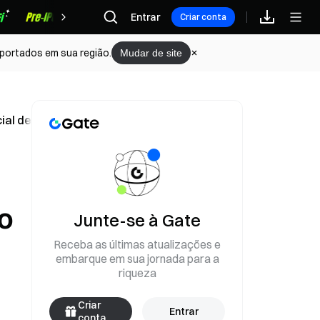
Recompensas
Entrar
Criar conta
portados em sua região.
Mudar de site
cial de Walsh
io
Junte-se à Gate
Receba as últimas atualizações e
embarque em sua jornada para a
riqueza
Criar
Entrar
conta