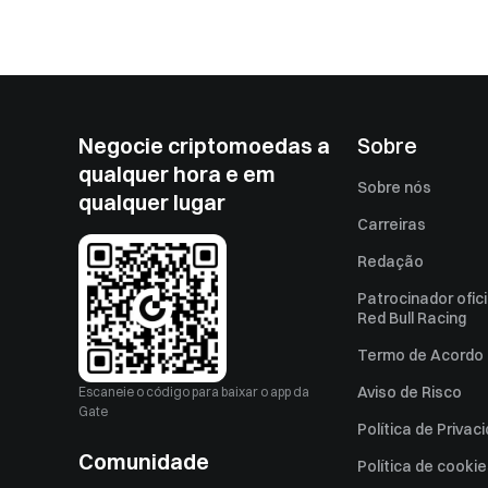
Negocie criptomoedas a
Sobre
qualquer hora e em
Sobre nós
qualquer lugar
Carreiras
Redação
Patrocinador ofici
Red Bull Racing
Termo de Acordo 
Aviso de Risco
Escaneie o código para baixar o app da
Gate
Política de Privac
Comunidade
Política de cooki