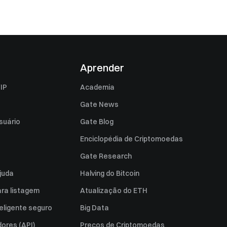
Aprender
IP
Academia
Gate News
suário
Gate Blog
Enciclopédia de Criptomoedas
Gate Research
juda
Halving do Bitcoin
ara listagem
Atualização do ETH
eligente seguro
Big Data
ores (API)
Preços de Criptomoedas