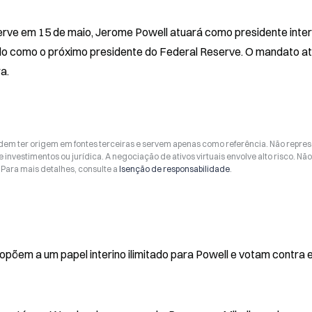
ve em 15 de maio, Jerome Powell atuará como presidente interi
o como o próximo presidente do Federal Reserve. O mandato atu
a.
odem ter origem em fontes terceiras e servem apenas como referência. Não repr
 investimentos ou jurídica. A negociação de ativos virtuais envolve alto risco. Nã
Para mais detalhes, consulte a
Isenção de responsabilidade
.
opõem a um papel interino ilimitado para Powell e votam contra