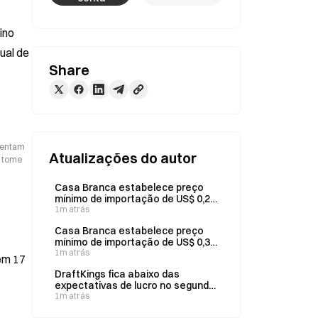
no 
al de 
Share
esentam
Atualizações do autor
o tome
Casa Branca estabelece preço
mínimo de importação de US$ 0,22
por watt para células solares
1m atrás
Casa Branca estabelece preço
mínimo de importação de US$ 0,38
por watt para componentes
1m atrás
 em 17
solares
DraftKings fica abaixo das
expectativas de lucro no segundo
trimestre, com receita de US$ 1,44
1m atrás
bilhão