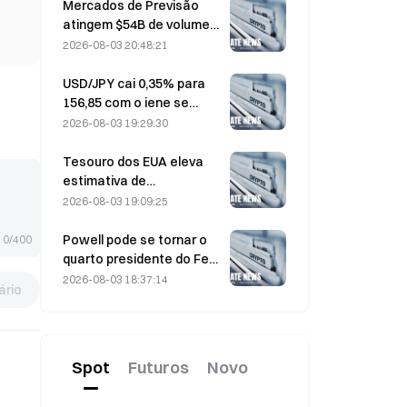
enquanto as entradas se
Mercados de Previsão
invertem
atingem $54B de volume
em julho, à medida que a
2026-08-03 20:48:21
Copa do Mundo
impulsiona a negociação
USD/JPY cai 0,35% para
156,85 com o iene se
fortalecendo no início das
2026-08-03 19:29:30
negociações na Ásia
Tesouro dos EUA eleva
estimativa de
empréstimos do 3º
2026-08-03 19:09:25
trimestre para US$ 739
bilhões
Powell pode se tornar o
0/400
quarto presidente do Fed
a cumprir um mandato
2026-08-03 18:37:14
rio
integral de 14 anos se ele
permanecer no cargo até
janeiro de 2028
Spot
Futuros
Novo