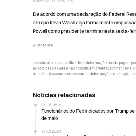
2026-05-17 00:27:42
De acordo com uma declaração do Federal Reser
até que Kevin Walsh seja formalmente empossad
Powell como presidente termina nesta sexta-feir
Ver fonte
Isenção de responsabilidade: as informações nesta página p
as opiniões da Gate e não constituem orientação financeira, de
decisões baseando-se apenas nas informações desta página. 
Notícias relacionadas
05-16 18:15
Funcionários do Fed indicados por Trump se 
de maio
05-15 21:05