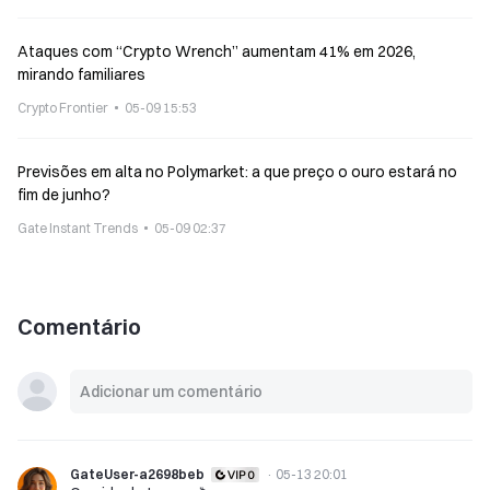
Ataques com “Crypto Wrench” aumentam 41% em 2026,
mirando familiares
Crypto Frontier
05-09 15:53
Previsões em alta no Polymarket: a que preço o ouro estará no
fim de junho?
Gate Instant Trends
05-09 02:37
Comentário
GateUser-a2698beb
·
05-13 20:01