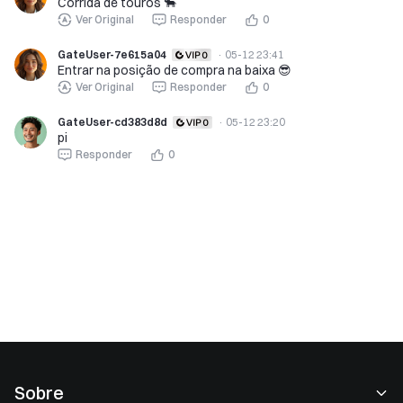
Corrida de touros 🐂
Ver Original
Responder
0
GateUser-7e615a04
·
05-12 23:41
Entrar na posição de compra na baixa 😎
Ver Original
Responder
0
GateUser-cd383d8d
·
05-12 23:20
pi
Responder
0
Sobre