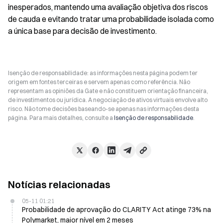
inesperados, mantendo uma avaliação objetiva dos riscos 
de cauda e evitando tratar uma probabilidade isolada como 
a única base para decisão de investimento.
Isenção de responsabilidade: as informações nesta página podem ter
origem em fontes terceiras e servem apenas como referência. Não
representam as opiniões da Gate e não constituem orientação financeira,
de investimentos ou jurídica. A negociação de ativos virtuais envolve alto
risco. Não tome decisões baseando-se apenas nas informações desta
página. Para mais detalhes, consulte a
Isenção de responsabilidade
.
Notícias relacionadas
05-11 01:21
Probabilidade de aprovação do CLARITY Act atinge 73% na
Polymarket, maior nível em 2 meses