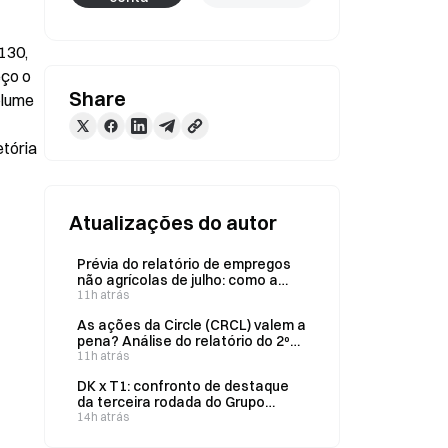
30, 
ço o 
Share
lume 
tória 
Atualizações do autor
Prévia do relatório de empregos
não agrícolas de julho: como a
queda pela metade na criação de
11h atrás
empregos da ADP afeta a
As ações da Circle (CRCL) valem a
trajetória do dólar, dos Treasuries
pena? Análise do relatório do 2º
dos EUA, do ouro e do Bitcoin?
trimestre: o crescimento de 151%
11h atrás
no volume de transações on-
DK x T1: confronto de destaque
chain da USDC e o ecossistema
da terceira rodada do Grupo
Arc podem impulsionar uma
Lendário da LCK. O mercado de
14h atrás
reavaliação da empresa no longo
previsões da Gate indica que o DK
prazo?