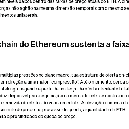
em níveis baixos dentro das faixas de preço atuais do ETH. A dif
s forças não agirão na mesma dimensão temporal com o mesmo sen
mentos unilaterais.
chain do Ethereum sustenta a faixa
últiplas pressões no plano macro, sua estrutura de oferta on-ch
em direção a uma maior “compressão”. Até o momento, cerca de
aking, chegando a perto de um terço da oferta circulante total,
liquidez disponível para negociação no mercado está se contraindo 
 removida do status de venda imediata. A elevação contínua da 
cimento de preço: no processo de queda, a quantidade de ETH 
limita a profundidade da queda do preço.