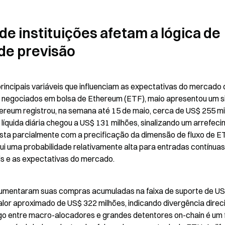
de instituições afetam a lógica de 
de previsão
principais variáveis que influenciam as expectativas do mercado 
s negociados em bolsa de Ethereum (ETF), maio apresentou um si
thereum registrou, na semana até 15 de maio, cerca de US$ 255 mi
a líquida diária chegou a US$ 131 milhões, sinalizando um arrefeci
asta parcialmente com a precificação da dimensão de fluxo de ET
i uma probabilidade relativamente alta para entradas contínuas 
ais e as expectativas do mercado.
 aumentaram suas compras acumuladas na faixa de suporte de US
lor aproximado de US$ 322 milhões, indicando divergência direci
 jogo entre macro-alocadores e grandes detentores on-chain é um f