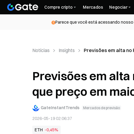
Compre cripto
Mercados
Negociar
Parece que você está acessando nosso s
Notícias
Insights
Previsões em alta no 
Previsões em alta 
que preço em mai
GateInstantTrends
Mercados de previsão
2026-05-19 02:06:37
ETH
-0,45%