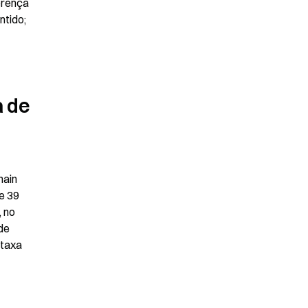
erença 
tido; 
 de 
ain 
 39 
 no 
de 
taxa 