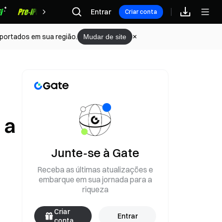
Recompensas
Entrar
Criar conta
portados em sua região.
Mudar de site
 a
Junte-se à Gate
Receba as últimas atualizações e
embarque em sua jornada para a
riqueza
Criar
Entrar
conta