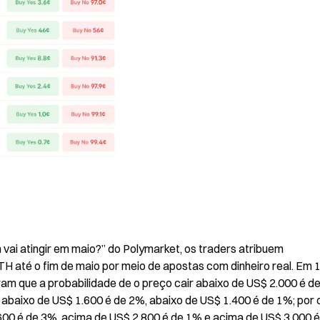
ai atingir em maio?” do Polymarket, os traders atribuem 
TH até o fim de maio por meio de apostas com dinheiro real. Em 1
m que a probabilidade de o preço cair abaixo de US$ 2.000 é de
r abaixo de US$ 1.600 é de 2%, abaixo de US$ 1.400 é de 1%; por o
600 é de 3%, acima de US$ 2.800 é de 1% e acima de US$ 3.000 é 