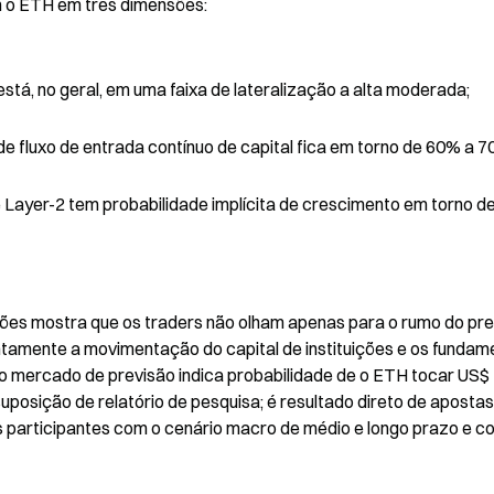
m o ETH em três dimensões:
tá, no geral, em uma faixa de lateralização a alta moderada;
de fluxo de entrada contínuo de capital fica em torno de 60% a 7
 Layer-2 tem probabilidade implícita de crescimento em torno d
es mostra que os traders não olham apenas para o rumo do pre
amente a movimentação do capital de instituições e os fundame
o mercado de previsão indica probabilidade de o ETH tocar US$ 
osição de relatório de pesquisa; é resultado direto de apostas
s participantes com o cenário macro de médio e longo prazo e co