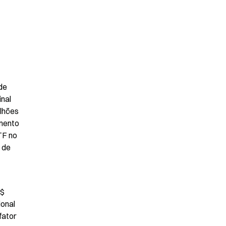
de 
nal 
lhões 
mento 
F no 
de 
$ 
onal 
ator 