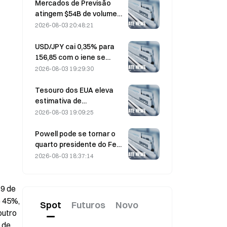
enquanto as entradas se
Mercados de Previsão
invertem
atingem $54B de volume
em julho, à medida que a
2026-08-03 20:48:21
Copa do Mundo
impulsiona a negociação
USD/JPY cai 0,35% para
156,85 com o iene se
fortalecendo no início das
2026-08-03 19:29:30
negociações na Ásia
Tesouro dos EUA eleva
estimativa de
empréstimos do 3º
2026-08-03 19:09:25
trimestre para US$ 739
bilhões
Powell pode se tornar o
quarto presidente do Fed
a cumprir um mandato
2026-08-03 18:37:14
integral de 14 anos se ele
permanecer no cargo até
janeiro de 2028
9 de 
 45%, 
Spot
Futuros
Novo
utro 
de 