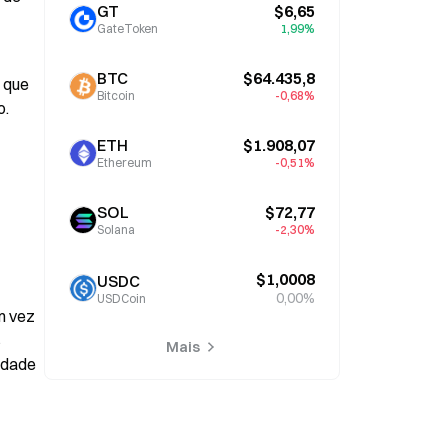
GT
$6,65
GateToken
1,99%
BTC
$64.435,8
 que 
Bitcoin
-0,68%
o.
ETH
$1.908,07
Ethereum
-0,51%
SOL
$72,77
Solana
-2,30%
$1,0008
USDC
0,00%
USDCoin
 vez 
 
Mais
dade 