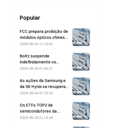
tem 55% de probabilidade de
vencer. Quem levará a melhor?
Popular
FCC prepara proibição de
módulos ópticos chineses
para data centers;
2026-08-04 11:19:53
participação de mercado
da Xinyuan sofre impacto
Boltz suspende
de 27%
indefinidamente os
serviços de bridge do
2026-08-03 21:04:31
Bitcoin após ataques
assistidos por IA
As ações da Samsung e
da SK Hynix se recuperam
de perdas de 5% com
2026-08-04 07:33:40
compras no varejo
Os ETFs TOP2 de
semicondutores da
Coreia do Sul despencam
2026-08-03 21:13:48
36% no último mês,