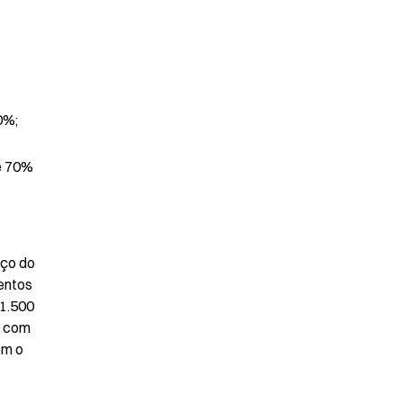
0%;
e 70% 
ço do 
ntos 
1.500 
 com 
m o 