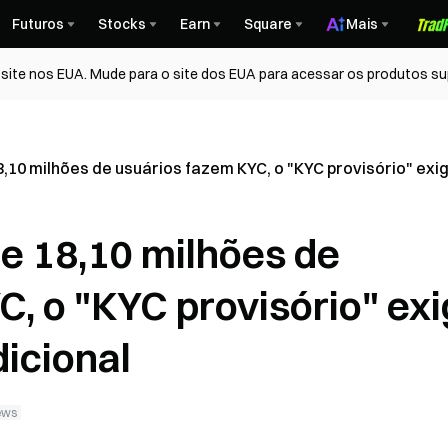
Futuros
Stocks
Earn
Square
Mais
ite nos EUA. Mude para o site dos EUA para acessar os produtos su
8,10 milhões de usuários fazem KYC, o "KYC provisório" exi
e 18,10 milhões de
, o "KYC provisório" ex
icional
ews