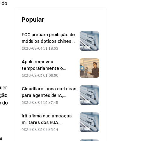
2%, garantido por 307 BTC.
 do 
Popular
FCC prepara proibição de
módulos ópticos chineses
para data centers;
2026-08-04 11:19:53
participação de mercado
da Xinyuan sofre impacto
Apple removeu
de 27%
temporariamente o
Telegram por causa de
2026-08-05 01:06:50
CSAM, e Durov rebateu
uer 
dizendo ter sido alvo de
Cloudflare lança carteiras
um “ataque de
ção 
para agentes de IA,
segurança”.
permitindo pagamentos
 do 
2026-08-04 15:37:45
autônomos de APIs em 4
de agosto
Irã afirma que ameaças
militares dos EUA
atrasam acordo com Omã
2026-08-05 04:35:14
sobre o Estreito de Ormuz
 