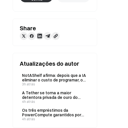
Share
Atualizações do autor
NotAShelf afirma: depois que a IA
eliminar o custo de programar, o
único recurso escasso será o
3h atrás
“bom gosto”
A Tether se torna a maior
detentora privada de ouro do
mundo, com o total no segundo
4h atrás
trimestre aumentando para 146
Os três empréstimos da
toneladas
PowerCompute garantidos por
ações foram consolidados em um
4h atrás
empréstimo bullet com juros de