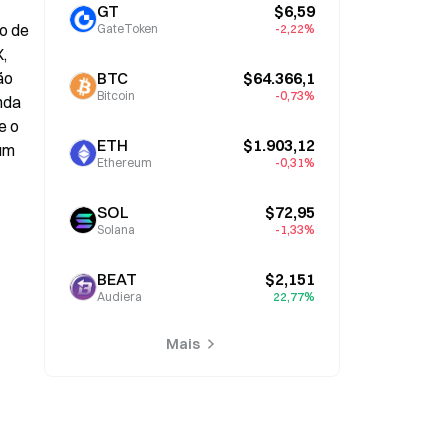
GT
$6,59
o de 
GateToken
-2,22%
, 
o 
BTC
$64.366,1
Bitcoin
-0,73%
nda 
 o 
ETH
$1.903,12
um 
Ethereum
-0,31%
SOL
$72,95
Solana
-1,33%
BEAT
$2,151
Audiera
22,77%
Mais