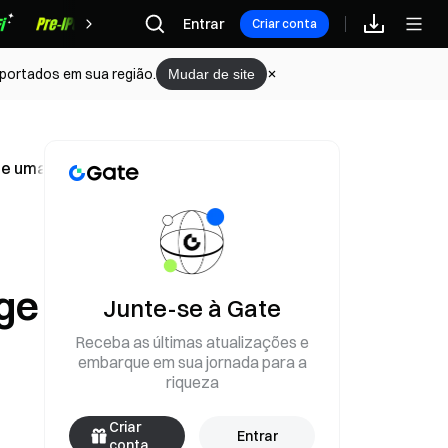
Recompensas
Entrar
Criar conta
portados em sua região.
Mudar de site
ge uma verificação adicional
ige
Junte-se à Gate
Receba as últimas atualizações e
embarque em sua jornada para a
riqueza
Criar
Entrar
conta