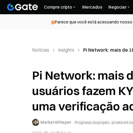
Compre cripto
Mercados
Negociar
Parece que você está acessando nosso s
Notícias
Insights
Pi Network: mais de 1
Pi Network: mais d
usuários fazem KYC
uma verificação ad
MarketWhisper
Progresso do projeto
pi network n