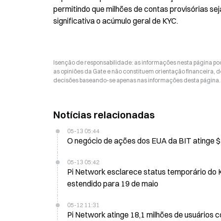
permitindo que milhões de contas provisórias se
significativa o acúmulo geral de KYC.
Isenção de responsabilidade: as informações nesta página p
as opiniões da Gate e não constituem orientação financeira, de
decisões baseando-se apenas nas informações desta página. 
Notícias relacionadas
05-13 05:44
05-13 05:42
Pi Network esclarece status temporário do K
estendido para 19 de maio
05-12 11:31
Pi Network atinge 18,1 milhões de usuários 