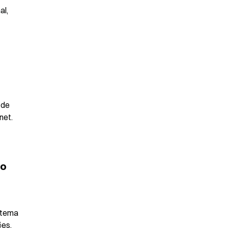
l, 
de 
net.
o 
stema 
es, 