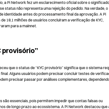
 a Pi Network fez um esclarecimento oficial sobre o significado
sse status não representa uma rejeição do pedido. Na verdade, o 
 de identidade antes do processamento final da aprovação. A Pi 
e 18,1 milhões de usuários concluíram a verificação de KYC, 
graram para a mainnet.
 provisório”
eu que o status de “KYC provisório” significa que o sistema req
final. Alguns usuários podem precisar concluir testes de verifica
 podem precisar passar por análises complementares, dependendo
 são essenciais, pois permitem impedir que contas falsas ou 
nos de longo prazo ao ecossistema. A Pi Network destacou que a