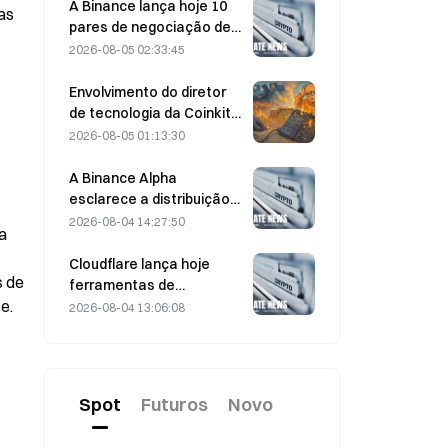
em 5 de agosto
A Binance lança hoje 10
s 
pares de negociação de
bStocks às 20:00 (UTC+8),
2026-08-05 02:33:45
oferecendo taxa zero
para makers.
Envolvimento do diretor
de tecnologia da Coinkite
em incidente envolvendo
2026-08-05 01:13:30
uma vulnerabilidade da
Coldcard desencadeia
A Binance Alpha
quatro ondas de ataques,
esclarece a distribuição
com perdas de US$ 114
de recompensas da
2026-08-04 14:27:50
 
milhões
MarsCoin: elas são
enviadas
Cloudflare lança hoje
 de 
automaticamente aos
ferramentas de
detentores de carteiras,
e.
identidade e carteiras
2026-08-04 13:06:08
enquanto os usuários de
para agentes de IA
CEX recebem SPCXB com
base em um saldo médio
mensal mínimo de 10.000.
Spot
Futuros
Novo