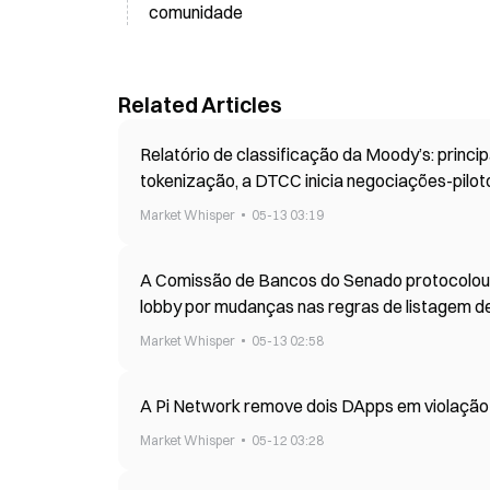
comunidade
Related Articles
Relatório de classificação da Moody’s: princ
tokenização, a DTCC inicia negociações-piloto
Market Whisper
05-13 03:19
A Comissão de Bancos do Senado protocolou 
lobby por mudanças nas regras de listagem d
Market Whisper
05-13 02:58
A Pi Network remove dois DApps em violação 
Market Whisper
05-12 03:28