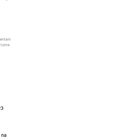
esentam
o tome
23
 na