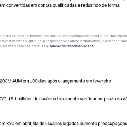
jam convertidas em contas qualificadas e reduzindo de forma 
odem ter origem em fontes terceiras e servem apenas como referência. Não repr
 investimentos ou jurídica. A negociação de ativos virtuais envolve alto risco. Nã
Para mais detalhes, consulte a
Isenção de responsabilidade
.
O negócio de ações dos EUA da BIT atinge $200M AUM em 100 dias após o lançamento em fevereiro
YC, 18,1 milhões de usuários totalmente verificados; prazo da v
com KYC em abril; fila de usuários legados aumenta preocupações