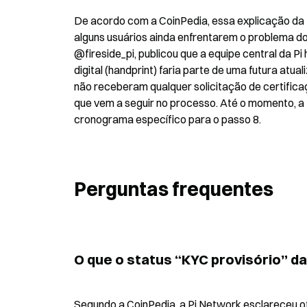
De acordo com a CoinPedia, essa explicação da P
alguns usuários ainda enfrentarem o problema do 
@fireside_pi, publicou que a equipe central da P
digital (handprint) faria parte de uma futura atu
não receberam qualquer solicitação de certificaç
que vem a seguir no processo. Até o momento, a 
cronograma específico para o passo 8.
Perguntas frequentes
O que o status “KYC provisório” 
Segundo a CoinPedia, a Pi Network esclareceu ofi