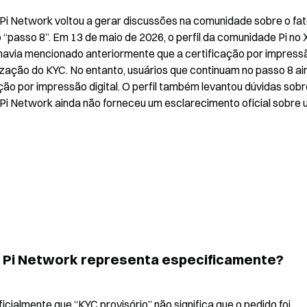
i Network voltou a gerar discussões na comunidade sobre o fat
“passo 8”. Em 13 de maio de 2026, o perfil da comunidade Pi no X
i havia mencionado anteriormente que a certificação por impressã
alização do KYC. No entanto, usuários que continuam no passo 8 ai
ão por impressão digital. O perfil também levantou dúvidas sobre
Pi Network ainda não forneceu um esclarecimento oficial sobre 
da Pi Network representa especificamente?
cialmente que “KYC provisório” não significa que o pedido foi 