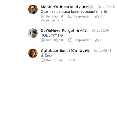
MasterOfUncertainty
·
05-11 07:18
Quem ainda ousa fazer ecossistema 😂
Ver Original
Responder
0
Ver projetos
DeYinNeverForget
·
05-11 06:56
HODL firme💎
Ver Original
Responder
0
GateUser-8ac4197a
·
05-11 06:43
👍👍👍
Responder
0