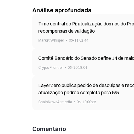
Análise aprofundada
Time central do Pi: atualização dos nós do Pr
recompensas de validação
Market Whisper
05-11 02:44
Comitê Bancário do Senado define 14 de maio
Crypto Frontier
05-10 18:04
LayerZero publica pedido de desculpas e rec
atualização padrão completa para 5/5
ChainNewsAbmedia
05-10 00:25
Comentário