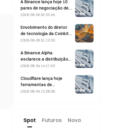
em 5 de agosto
A Binance lança hoje 10
pares de negociação de
bStocks às 20:00 (UTC+8),
2026-08-05 02:33:45
oferecendo taxa zero
para makers.
Envolvimento do diretor
de tecnologia da Coinkite
em incidente envolvendo
2026-08-05 01:13:30
uma vulnerabilidade da
Coldcard desencadeia
A Binance Alpha
quatro ondas de ataques,
esclarece a distribuição
com perdas de US$ 114
de recompensas da
2026-08-04 14:27:50
milhões
MarsCoin: elas são
enviadas
Cloudflare lança hoje
automaticamente aos
ferramentas de
detentores de carteiras,
identidade e carteiras
2026-08-04 13:06:08
enquanto os usuários de
para agentes de IA
CEX recebem SPCXB com
base em um saldo médio
mensal mínimo de 10.000.
Spot
Futuros
Novo