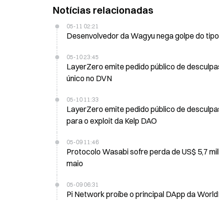
Notícias relacionadas
05-11 02:21
Desenvolvedor da Wagyu nega golpe do tipo 
05-10 23:45
LayerZero emite pedido público de desculpas 
único no DVN
05-10 11:33
LayerZero emite pedido público de desculpas
para o exploit da Kelp DAO
05-09 11:46
Protocolo Wasabi sofre perda de US$ 5,7 mi
maio
05-09 06:31
Pi Network proíbe o principal DApp da World