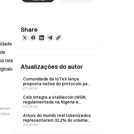
Share
idade 
de 
 tela 
Atualizações do autor
ginais 
Comunidade da IoTeX lança
proposta nativa do protocolo para
distribuição de recompensas aos
2m atrás
eleitores em 7 de agosto
Celo integra a stablecoin cNGN,
regulamentada na Nigéria e
lastreada em reservas de naira na
2m atrás
esentam
proporção de 1:1
o tome
Ativos do mundo real tokenizados
representaram 32,2% do volume
da Hyperliquid no 2º trimestre,
2m atrás
totalizando US$ 213 bilhões.