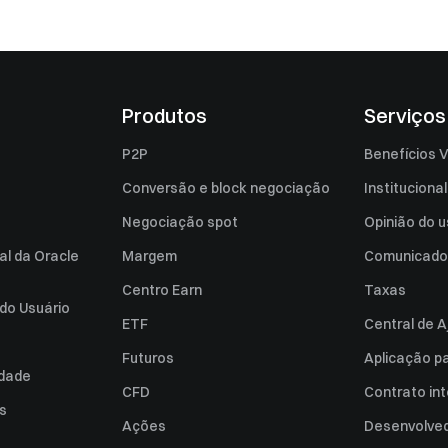
Produtos
Serviços
P2P
Benefícios V
Conversão e block negociação
Institucional
Negociação spot
Opinião do u
al da Oracle
Margem
Comunicado
Centro Earn
Taxas
do Usuário
ETF
Central de A
Futuros
Aplicação p
idade
CFD
Contrato int
es
Ações
Desenvolved