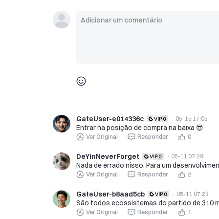
GateUser-e014336c
·
05-15 17:05
Entrar na posição de compra na baixa 😎
Ver Original
Responder
0
DeYinNeverForget
·
05-11 07:29
Nada de errado nisso. Para um desenvolvimen
Ver Original
Responder
2
GateUser-b8aad5cb
·
05-11 07:23
São todos ecossistemas do partido de 310 m
Ver Original
Responder
1