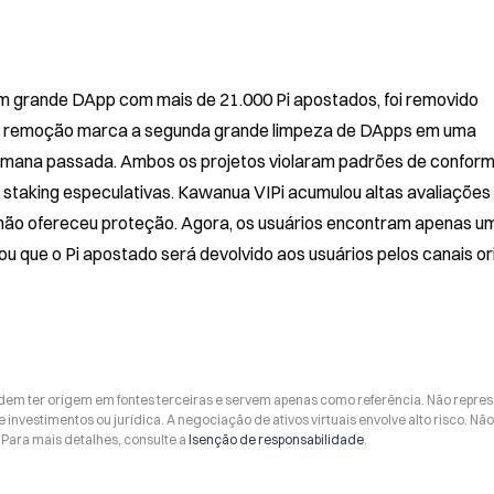
 grande DApp com mais de 21.000 Pi apostados, foi removido 
o. A remoção marca a segunda grande limpeza de DApps em uma 
mana passada. Ambos os projetos violaram padrões de conform
staking especulativas. Kawanua VIPi acumulou altas avaliações 
não ofereceu proteção. Agora, os usuários encontram apenas uma
u que o Pi apostado será devolvido aos usuários pelos canais ori
odem ter origem em fontes terceiras e servem apenas como referência. Não repr
 investimentos ou jurídica. A negociação de ativos virtuais envolve alto risco. Nã
Para mais detalhes, consulte a
Isenção de responsabilidade
.