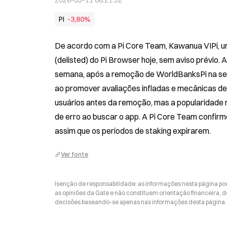
2026-05-11 06:21:52
PI
-3,80%
De acordo com a Pi Core Team, Kawanua VIPi, um
(delisted) do Pi Browser hoje, sem aviso prévi
semana, após a remoção de WorldBanksPi na se
ao promover avaliações infladas e mecânicas de 
usuários antes da remoção, mas a popularidade 
de erro ao buscar o app. A Pi Core Team confirmo
assim que os períodos de staking expirarem.
Ver fonte
Isenção de responsabilidade: as informações nesta página p
as opiniões da Gate e não constituem orientação financeira, de
decisões baseando-se apenas nas informações desta página. 