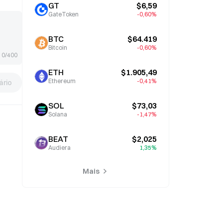
GT
$6,59
GateToken
-0,60%
BTC
$64.419
Bitcoin
-0,60%
0/400
ETH
$1.905,49
Ethereum
-0,41%
rio
SOL
$73,03
Solana
-1,47%
BEAT
$2,025
Audiera
1,35%
Mais