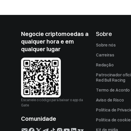
Negocie criptomoedas a
Sobre
qualquer hora e em
Sobre nós
qualquer lugar
Carreiras
Redação
Patrocinador ofici
Red Bull Racing
Termo de Acordo 
Aviso de Risco
Escaneie o código para baixar o app da
Gate
Política de Privac
Comunidade
Política de cooki
Kit de mídia