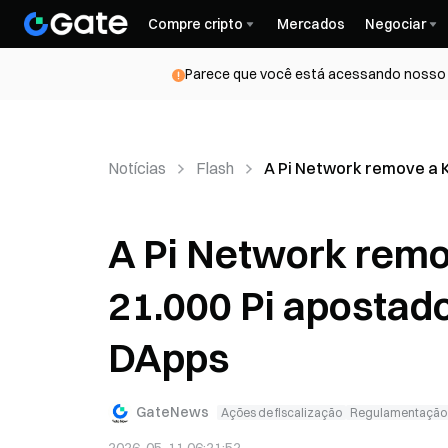
Compre cripto
Mercados
Negociar
Parece que você está acessando nosso s
Notícias
Flash
A Pi Network remove a 
A Pi Network rem
21.000 Pi apostado
DApps
GateNews
Ações de fiscalização
Regulamentação e