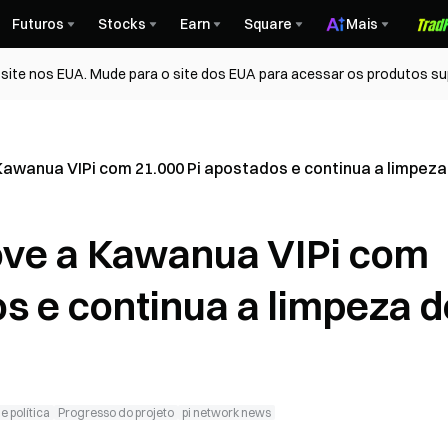
Futuros
Stocks
Earn
Square
Mais
ite nos EUA. Mude para o site dos EUA para acessar os produtos su
Kawanua VIPi com 21.000 Pi apostados e continua a limpez
ove a Kawanua VIPi com
s e continua a limpeza d
 política
Progresso do projeto
pi network news