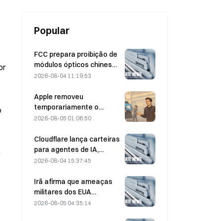
Popular
FCC prepara proibição de
módulos ópticos chineses
or
para data centers;
2026-08-04 11:19:53
participação de mercado
da Xinyuan sofre impacto
Apple removeu
de 27%
temporariamente o
o
Telegram por causa de
2026-08-05 01:06:50
CSAM, e Durov rebateu
dizendo ter sido alvo de
Cloudflare lança carteiras
um “ataque de
para agentes de IA,
e
segurança”.
permitindo pagamentos
2026-08-04 15:37:45
autônomos de APIs em 4
de agosto
Irã afirma que ameaças
militares dos EUA
atrasam acordo com Omã
2026-08-05 04:35:14
sobre o Estreito de Ormuz