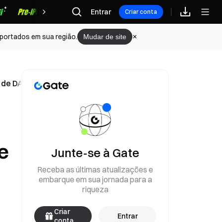
Recompensas
Entrar
Criar conta
portados em sua região.
Mudar de site
a de DApps
e
Junte-se à Gate
Receba as últimas atualizações e
embarque em sua jornada para a
riqueza
Criar
Entrar
conta