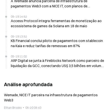
A Wemade anuncia parceria de infraestrutura de
pagamentos Web3 com a NICE IT, com planos de
integração de WEMIX e USDC.e
05-19 14:52
Access Protocol integra ferramentas de monetização ao
ecossistema de games da Solana em 18 de maio
05-19 13:52
KB Financial conclui piloto de pagamentos com stablecoin
na Kaia e reduz tarifas de remessas em 87%
05-19 11:02
ARP Digital se junta à Fireblocks Network como parceiro de
liquidação da GCC, conectando US$ 3,5 bilhões em volume
de transações
Análise aprofundada
Wemade, NICE IT parceira na infraestrutura de pagamentos
Web3
Ethan Brooks
05-20 05:43