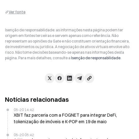
Ver fonte
Isenção de responsabilidade: as informações nesta página podem ter
origem em fontes terceiras e servem apenas como referência. Não
representam as opiniões da Gate e não constituem orientação financeira,
de investimentos ou jurídica. A negociação de ativos virtuais envolve alto
risco. Não tome decisões baseando-se apenas nas informações desta
página. Para mais detalhes, consulte a
Isenção de responsabilidade
.
Notícias relacionadas
05-20 14:42
XBIT faz parceria com a FOGNET para integrar DeFi,
tokenização de imóveis e K-POP em 19 de maio
05-20 05:42