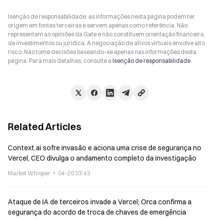
Isenção de responsabilidade: as informações nesta página podem ter
origem em fontes terceiras e servem apenas como referência. Não
representam as opiniões da Gate e não constituem orientação financeira,
de investimentos ou jurídica. A negociação de ativos virtuais envolve alto
risco. Não tome decisões baseando-se apenas nas informações desta
página. Para mais detalhes, consulte a
Isenção de responsabilidade
.
Related Articles
Context.ai sofre invasão e aciona uma crise de segurança no
Vercel, CEO divulga o andamento completo da investigação
Market Whisper
04-20 03:43
Ataque de IA de terceiros invade a Vercel; Orca confirma a
segurança do acordo de troca de chaves de emergência