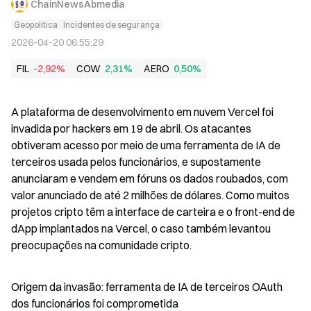
ChainNewsAbmedia
Geopolítica
Incidentes de segurança
2026-04-20 06:55:29
FIL
-2,92%
COW
2,31%
AERO
0,50%
A plataforma de desenvolvimento em nuvem Vercel foi 
invadida por hackers em 19 de abril. Os atacantes 
obtiveram acesso por meio de uma ferramenta de IA de 
terceiros usada pelos funcionários, e supostamente 
anunciaram e vendem em fóruns os dados roubados, com 
valor anunciado de até 2 milhões de dólares. Como muitos 
projetos cripto têm a interface de carteira e o front-end de 
dApp implantados na Vercel, o caso também levantou 
preocupações na comunidade cripto.
Origem da invasão: ferramenta de IA de terceiros OAuth 
dos funcionários foi comprometida