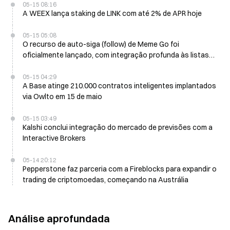
05-15 08:16
A WEEX lança staking de LINK com até 2% de APR hoje
05-15 05:08
O recurso de auto-siga (follow) de Meme Go foi
oficialmente lançado, com integração profunda às listas
de endereços de alta qualidade de blockchains principais
como a Solana.
05-15 04:29
A Base atinge 210.000 contratos inteligentes implantados
via Owlto em 15 de maio
05-15 03:49
Kalshi conclui integração do mercado de previsões com a
Interactive Brokers
05-14 20:12
Pepperstone faz parceria com a Fireblocks para expandir o
trading de criptomoedas, começando na Austrália
Análise aprofundada