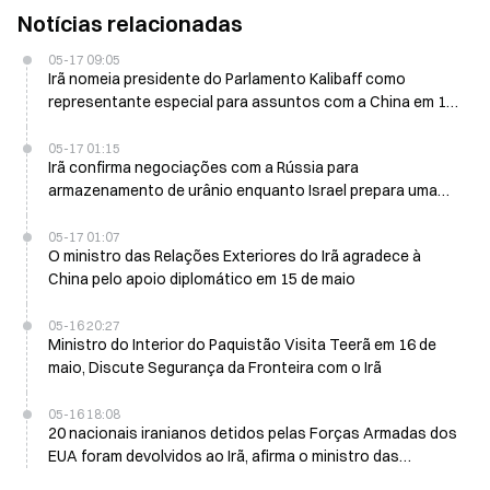
Notícias relacionadas
05-17 09:05
Irã nomeia presidente do Parlamento Kalibaff como
representante especial para assuntos com a China em 17
de maio
05-17 01:15
Irã confirma negociações com a Rússia para
armazenamento de urânio enquanto Israel prepara uma
ação militar em 16 de maio
05-17 01:07
O ministro das Relações Exteriores do Irã agradece à
China pelo apoio diplomático em 15 de maio
05-16 20:27
Ministro do Interior do Paquistão Visita Teerã em 16 de
maio, Discute Segurança da Fronteira com o Irã
05-16 18:08
20 nacionais iranianos detidos pelas Forças Armadas dos
EUA foram devolvidos ao Irã, afirma o ministro das
Relações Exteriores do Paquistão