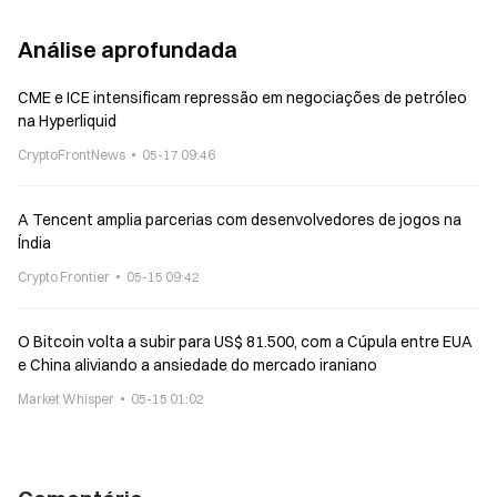
Análise aprofundada
CME e ICE intensificam repressão em negociações de petróleo
na Hyperliquid
CryptoFrontNews
05-17 09:46
A Tencent amplia parcerias com desenvolvedores de jogos na
Índia
Crypto Frontier
05-15 09:42
O Bitcoin volta a subir para US$ 81.500, com a Cúpula entre EUA
e China aliviando a ansiedade do mercado iraniano
Market Whisper
05-15 01:02