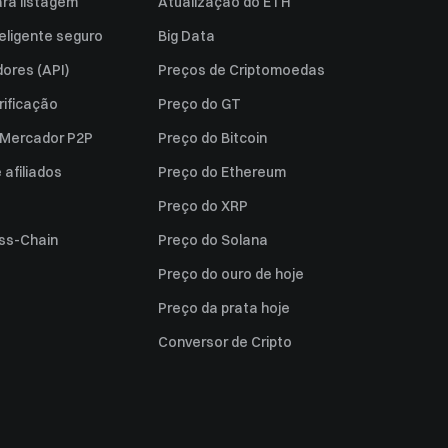
ara listagem
Atualização do ETH
eligente seguro
Big Data
ores (API)
Preços de Criptomoedas
rificação
Preço do GT
a Mercador P2P
Preço do Bitcoin
afiliados
Preço do Ethereum
Preço do XRP
ss-Chain
Preço do Solana
Preço do ouro de hoje
Preço da prata hoje
Conversor de Cripto