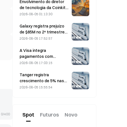
para makers.
Envolvimento do diretor
de tecnologia da Coinkite
em incidente envolvendo
2026-08-05 01:13:30
uma vulnerabilidade da
Coldcard desencadeia
Galaxy registra prejuízo
quatro ondas de ataques,
de $85M no 2º trimestre
com perdas de US$ 114
de 2026; receita fica US$
2026-08-05 17:52:57
milhões
300 milhões abaixo do
esperado, ação cai 7,23%
A Visa integra
pagamentos com
stablecoins à Visa Direct
2026-08-05 17:03:15
por meio de uma parceria
com a Zero Hash
Tanger registra
crescimento de 5% nas
vendas, impulsionado pelo
2026-08-05 15:55:54
turismo relacionado à
Copa do Mundo entre
junho e julho
Spot
Futuros
Novo
0/400