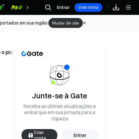
Recompensas
Entrar
Criar conta
portados em sua região.
Mudar de site
 o pico da bolha Dot-Com
Junte-se à Gate
Receba as últimas atualizações e
embarque em sua jornada para a
riqueza
Criar
Entrar
conta