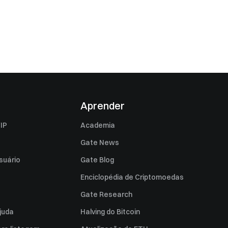
Aprender
IP
Academia
Gate News
suário
Gate Blog
Enciclopédia de Criptomoedas
Gate Research
juda
Halving do Bitcoin