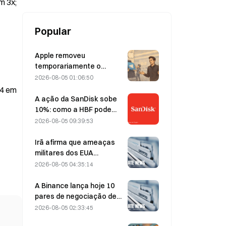
m 3x;
Popular
Apple removeu
temporariamente o
Telegram por causa de
2026-08-05 01:06:50
CSAM, e Durov rebateu
54 em
dizendo ter sido alvo de
A ação da SanDisk sobe
um “ataque de
10%: como a HBF pode
segurança”.
dar início a um novo ciclo
2026-08-05 09:39:53
de armazenamento para
IA — e os resultados
Irã afirma que ameaças
financeiros podem validar
militares dos EUA
a tese de crescimento?
atrasam acordo com Omã
2026-08-05 04:35:14
sobre o Estreito de Ormuz
em 5 de agosto
A Binance lança hoje 10
pares de negociação de
bStocks às 20:00 (UTC+8),
2026-08-05 02:33:45
oferecendo taxa zero