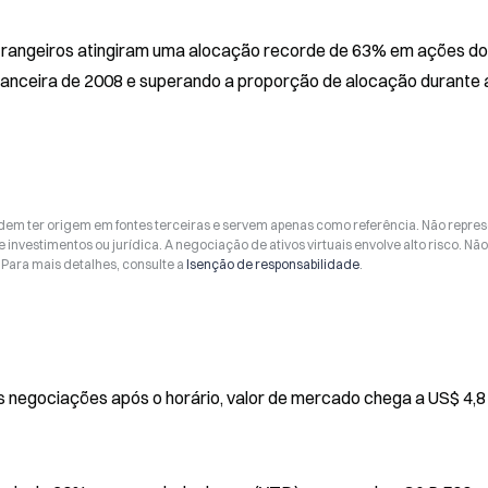
trangeiros atingiram uma alocação recorde de 63% em ações do
inanceira de 2008 e superando a proporção de alocação durante a
odem ter origem em fontes terceiras e servem apenas como referência. Não repr
 investimentos ou jurídica. A negociação de ativos virtuais envolve alto risco. Nã
Para mais detalhes, consulte a
Isenção de responsabilidade
.
s negociações após o horário, valor de mercado chega a US$ 4,8