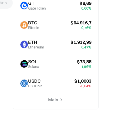
rio
GT
$6,69
GateToken
0,60%
BTC
$64.916,7
Bitcoin
0,76%
ETH
$1.912,99
Ethereum
0,47%
SOL
$73,88
Solana
1,56%
USDC
$1,0003
USDCoin
-0,04%
Mais