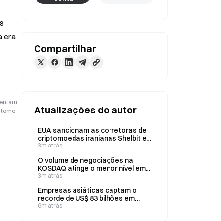
s 
 era 
Compartilhar
esentam
Atualizações do autor
o tome
EUA sancionam as corretoras de
criptomoedas iranianas Shelbit e
Aban Tether por seus vínculos
3m atrás
com o IRGC
O volume de negociações na
KOSDAQ atinge o menor nível em
11 meses em julho, em meio à
3m atrás
concentração em ETFs
Empresas asiáticas captam o
alavancados de ações individuais
recorde de US$ 83 bilhões em
julho, impulsionadas pela listagem
6m atrás
de US$ 26,5 bilhões da SK Hynix