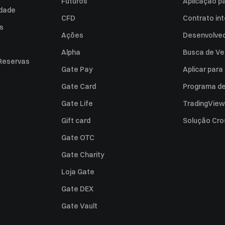
Futuros
Aplicação p
idade
CFD
Contrato int
es
Ações
Desenvolved
Alpha
Busca de Ve
Reservas
Gate Pay
Aplicar par
Gate Card
Programa de 
Gate Life
TradingView
Gift card
Solução Cro
Gate OTC
Gate Charity
Loja Gate
Gate DEX
Gate Vault