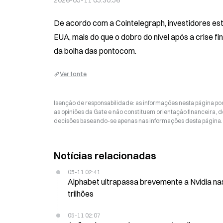
2026-05-11 05:30:56
De acordo com a Cointelegraph, investidores es
EUA, mais do que o dobro do nível após a crise f
da bolha das pontocom.
Ver fonte
Isenção de responsabilidade: as informações nesta página p
as opiniões da Gate e não constituem orientação financeira, de
decisões baseando-se apenas nas informações desta página. 
Notícias relacionadas
05-11 02:41
Alphabet ultrapassa brevemente a Nvidia na
trilhões
05-11 02:07