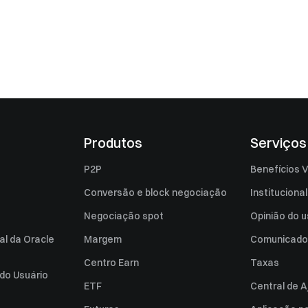
Produtos
Serviços
P2P
Benefícios V
Conversão e block negociação
Institucional
Negociação spot
Opinião do u
al da Oracle
Margem
Comunicado
Centro Earn
Taxas
do Usuário
ETF
Central de A