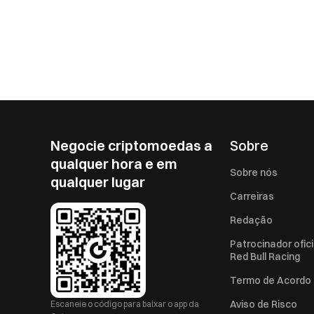
Negocie criptomoedas a
Sobre
qualquer hora e em
Sobre nós
qualquer lugar
Carreiras
Redação
Patrocinador ofici
Red Bull Racing
Termo de Acordo 
Aviso de Risco
Escaneie o código para baixar o app da