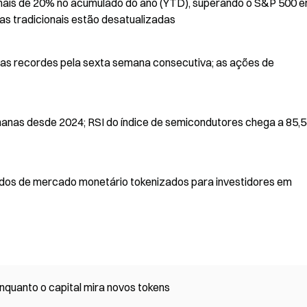
is de 20% no acumulado do ano (YTD), superando o S&P 500 e
as tradicionais estão desatualizadas
as recordes pela sexta semana consecutiva; as ações de
manas desde 2024; RSI do índice de semicondutores chega a 85,
ndos de mercado monetário tokenizados para investidores em
nquanto o capital mira novos tokens