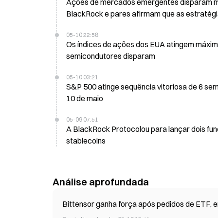
Ações de mercados emergentes disparam ma
BlackRock e pares afirmam que as estratégi
05-10 22:58
Os índices de ações dos EUA atingem máxim
semicondutores disparam
05-10 03:21
S&P 500 atinge sequência vitoriosa de 6 se
10 de maio
05-09 07:51
A BlackRock Protocolou para lançar dois fu
stablecoins
Análise aprofundada
Bittensor ganha força após pedidos de ETF, e