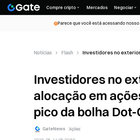
Compre cripto
Mercados
Negociar
Parece que você está acessando nosso s
Notícias
Flash
Investidores no exteri
Investidores no e
alocação em açõe
pico da bolha Dot
GateNews
Ações