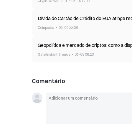
Crypto News Land
05-10 17:41
Dívida do Cartão de Crédito do EUA atinge re
Coinpedia
05-09 22:36
Geopolítica e mercado de criptos: como a disp
Gate Instant Trends
05-09 08:23
Comentário