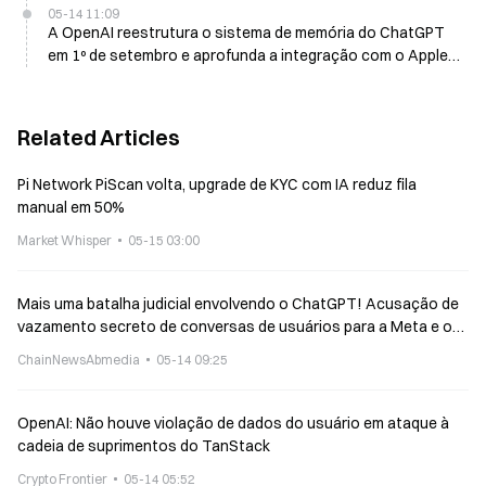
05-14 11:09
A OpenAI reestrutura o sistema de memória do ChatGPT
em 1º de setembro e aprofunda a integração com o Apple
Intelligence
Related Articles
Pi Network PiScan volta, upgrade de KYC com IA reduz fila
manual em 50%
Market Whisper
05-15 03:00
Mais uma batalha judicial envolvendo o ChatGPT! Acusação de
vazamento secreto de conversas de usuários para a Meta e o
Google
ChainNewsAbmedia
05-14 09:25
OpenAI: Não houve violação de dados do usuário em ataque à
cadeia de suprimentos do TanStack
Crypto Frontier
05-14 05:52