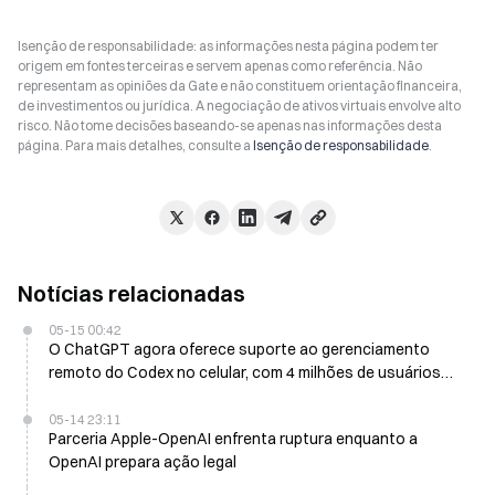
Isenção de responsabilidade: as informações nesta página podem ter
origem em fontes terceiras e servem apenas como referência. Não
representam as opiniões da Gate e não constituem orientação financeira,
de investimentos ou jurídica. A negociação de ativos virtuais envolve alto
risco. Não tome decisões baseando-se apenas nas informações desta
página. Para mais detalhes, consulte a
Isenção de responsabilidade
.
Notícias relacionadas
05-15 00:42
O ChatGPT agora oferece suporte ao gerenciamento
remoto do Codex no celular, com 4 milhões de usuários
ativos semanais
05-14 23:11
Parceria Apple-OpenAI enfrenta ruptura enquanto a
OpenAI prepara ação legal