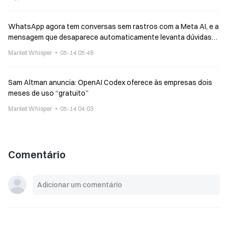
WhatsApp agora tem conversas sem rastros com a Meta AI, e a
mensagem que desaparece automaticamente levanta dúvidas
sobre possíveis mecanismos de responsabilização
Market Whisper
05-14 05:48
Sam Altman anuncia: OpenAI Codex oferece às empresas dois
meses de uso “gratuito”
Market Whisper
05-14 04:03
Comentário