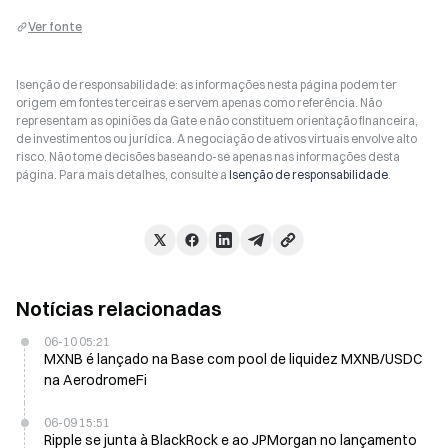
Ver fonte
Isenção de responsabilidade: as informações nesta página podem ter
origem em fontes terceiras e servem apenas como referência. Não
representam as opiniões da Gate e não constituem orientação financeira,
de investimentos ou jurídica. A negociação de ativos virtuais envolve alto
risco. Não tome decisões baseando-se apenas nas informações desta
página. Para mais detalhes, consulte a
Isenção de responsabilidade
.
Notícias relacionadas
06-10 05:21
MXNB é lançado na Base com pool de liquidez MXNB/USDC
na AerodromeFi
06-09 15:51
Ripple se junta à BlackRock e ao JPMorgan no lançamento