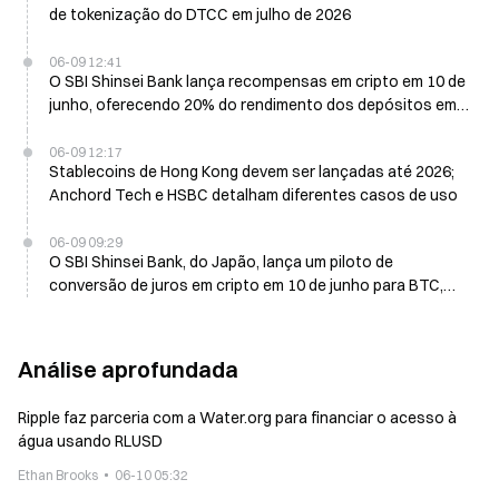
de tokenização do DTCC em julho de 2026
06-09 12:41
O SBI Shinsei Bank lança recompensas em cripto em 10 de
junho, oferecendo 20% do rendimento dos depósitos em
BTC, ETH, XRP
06-09 12:17
Stablecoins de Hong Kong devem ser lançadas até 2026;
Anchord Tech e HSBC detalham diferentes casos de uso
06-09 09:29
O SBI Shinsei Bank, do Japão, lança um piloto de
conversão de juros em cripto em 10 de junho para BTC,
ETH, XRP
Análise aprofundada
Ripple faz parceria com a Water.org para financiar o acesso à
água usando RLUSD
Ethan Brooks
06-10 05:32