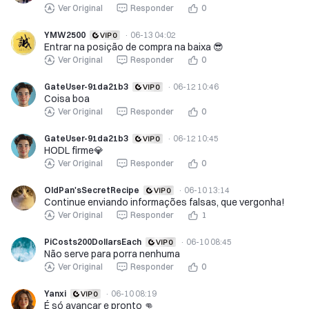
Ver Original
Responder
0
YMW2500
·
06-13 04:02
Entrar na posição de compra na baixa 😎
Ver Original
Responder
0
GateUser-91da21b3
·
06-12 10:46
Coisa boa
Ver Original
Responder
0
GateUser-91da21b3
·
06-12 10:45
HODL firme💎
Ver Original
Responder
0
OldPan'sSecretRecipe
·
06-10 13:14
Continue enviando informações falsas, que vergonha!
Ver Original
Responder
1
PiCosts200DollarsEach
·
06-10 08:45
Não serve para porra nenhuma
Ver Original
Responder
0
Yanxi
·
06-10 08:19
É só avançar e pronto 👊