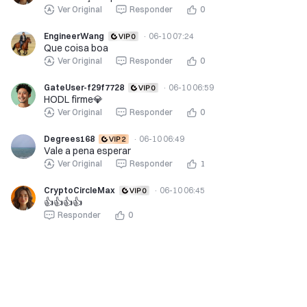
Ver Original
Responder
0
EngineerWang
·
06-10 07:24
Que coisa boa
Ver Original
Responder
0
GateUser-f29f7728
·
06-10 06:59
HODL firme💎
Ver Original
Responder
0
Degrees168
·
06-10 06:49
Vale a pena esperar
Ver Original
Responder
1
CryptoCircleMax
·
06-10 06:45
👍👍👍👍
Responder
0