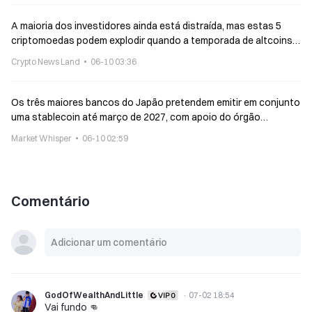
A maioria dos investidores ainda está distraída, mas estas 5
criptomoedas podem explodir quando a temporada de altcoins
voltar em 2026
Crypto News Land
06-10 03:36
Os três maiores bancos do Japão pretendem emitir em conjunto
uma stablecoin até março de 2027, com apoio do órgão
regulador financeiro para um teste
Market Whisper
06-10 02:59
Comentário
GodOfWealthAndLittle
·
07-02 18:54
Vai fundo 👊