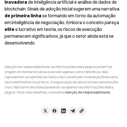
inovadora
 de inteligência artificial e análise de dados de 
blockchain. Sinais de adoção inicial sugerem uma narrativa 
de primeira linha
 se formando em torno da automação 
em inteligência de negociação. Embora o conceito pareça 
elite
 e lucrativo em teoria, os riscos de execução 
permanecem significativos, já que o setor ainda está se 
desenvolvendo.
Isenção de responsabilidade: as informações nesta página podem ter
origem em fontes terceiras e servem apenas como referência. Não
representam as opiniões da Gate e não constituem orientação financeira,
de investimentos ou jurídica. A negociação de ativos virtuais envolve alto
risco. Não tome decisões baseando-se apenas nas informações desta
página. Para mais detalhes, consulte a
Isenção de responsabilidade
.