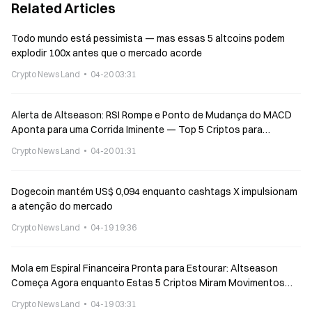
Related Articles
Todo mundo está pessimista — mas essas 5 altcoins podem
explodir 100x antes que o mercado acorde
Crypto News Land
04-20 03:31
Alerta de Altseason: RSI Rompe e Ponto de Mudança do MACD
Aponta para uma Corrida Iminente — Top 5 Criptos para
Acumular Antes da Fuga
Crypto News Land
04-20 01:31
Dogecoin mantém US$ 0,094 enquanto cashtags X impulsionam
a atenção do mercado
Crypto News Land
04-19 19:36
Mola em Espiral Financeira Pronta para Estourar: Altseason
Começa Agora enquanto Estas 5 Criptos Miram Movimentos
Explosivos.
Crypto News Land
04-19 03:31