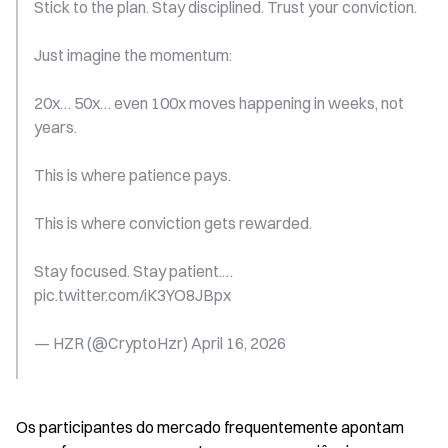
Stick to the plan. Stay disciplined. Trust your conviction.
Just imagine the momentum:
20x… 50x… even 100x moves happening in weeks, not 
years.
This is where patience pays.
This is where conviction gets rewarded.
Stay focused. Stay patient.… 
pic.twitter.com/iK3YO8JBpx
— HZR (@CryptoHzr) April 16, 2026
Os participantes do mercado frequentemente apontam 